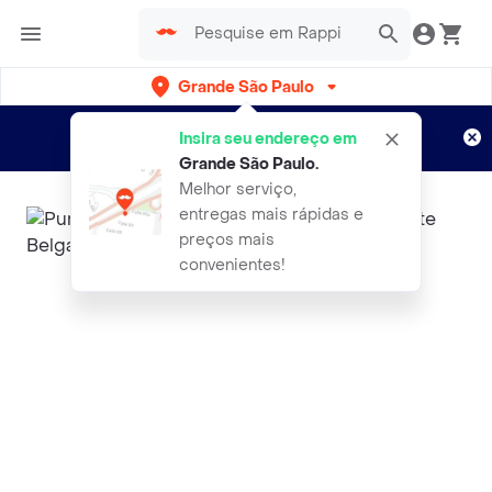
Grande São Paulo
Cadastre-se
Novo no Rappi?
e aproveite...
Insira seu endereço em
Entregas grátis por 15 dias!
Aplicam T&C
Grande São Paulo
.
Melhor serviço,
entregas mais rápidas e
preços mais
convenientes!