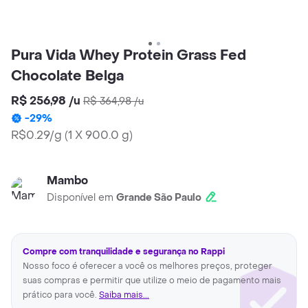
Pura Vida Whey Protein Grass Fed
Chocolate Belga
R$ 256,98
/
u
R$ 364,98
/
u
-
29
%
R$0.29/g
(
1 X 900.0 g
)
Mambo
Disponível em
Grande São Paulo
Compre com tranquilidade e segurança no Rappi
Nosso foco é oferecer a você os melhores preços, proteger
suas compras e permitir que utilize o meio de pagamento mais
prático para você.
Saiba mais...