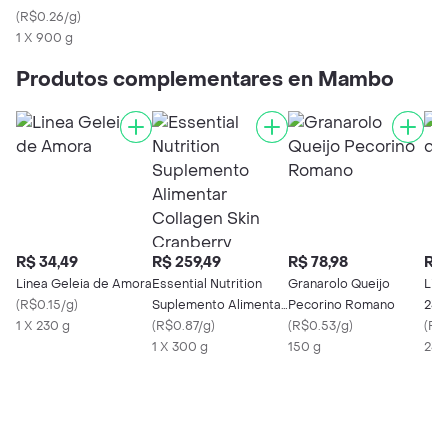
do Tahiti
(
R$0.26/g
)
1 X 900 g
Produtos complementares en Mambo
R$ 34,49
R$ 259,49
R$ 78,98
R$ 
Linea Geleia de Amora
Essential Nutrition
Granarolo Queijo
Lin
(
R$0.15/g
)
Suplemento Alimentar
Pecorino Romano
230
1 X 230 g
Collagen Skin
(
R$0.87/g
)
(
R$0.53/g
)
(
R$
Cranberry
1 X 300 g
150 g
230