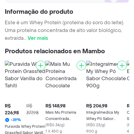
Informação do produto
Este é um Whey Protein (proteína do soro do leite).
Uma proteína concentrada de alto valor biológico,
extraída
...
Ver mais
Produtos relacionados en Mambo
R$
R$
R$ 148,98
R$ 206,98
R$ 
226,98
377,98
Mais Mu Proteína
Integralmedica My
Cac
Concentrada
Whey Pó Sabor
Sab
-
39
%
Chocolate
(
R$0.34/g
)
Chocolate 900g
(
R$0.23/g
)
(
R$
Puravida Whey Protein
1 X 450 g
900 g
450
Grassfed Sabor Vanilla