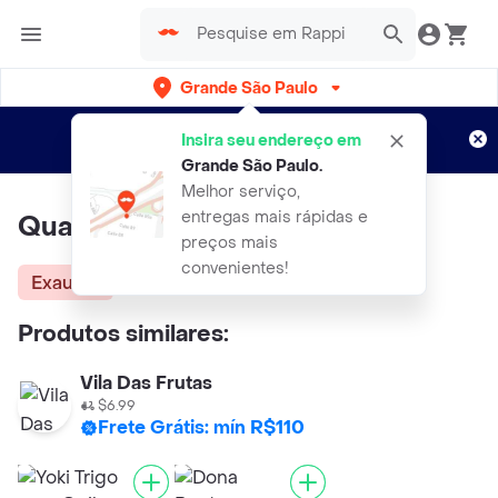
Grande São Paulo
Cadastre-se
Novo no Rappi?
e aproveite...
Insira seu endereço em
Entregas grátis por 15 dias!
Aplicam T&C
Grande São Paulo
.
Melhor serviço,
entregas mais rápidas e
Qualitá Amido de Milho
preços mais
convenientes!
Exausta
Produtos similares:
Vila Das Frutas
$6.99
Frete Grátis: mín R$110