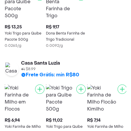
R$ 13,25
R$ 9,17
Yoki Trigo para Quibe
Dona Benta Farinha de
Pacote 500g
Trigo Tradicional
0.0265/g
0.0092/g
Casa Santa Luzia
$8.99
Frete Grátis: mín R$80
R$ 6,94
R$ 11,02
R$ 7,14
R
Yoki Farinha de Milho
Yoki Trigo para Quibe
Yoki Farinha de Milho
F