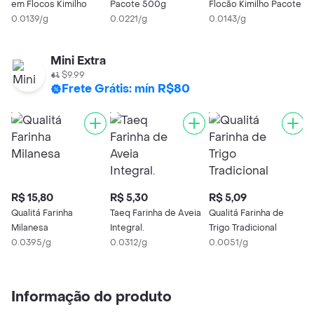
em Flocos Kimilho
Pacote 500g
Flocão Kimilho Pacote
C
0.0139/g
0.0221/g
0.0143/g
P
0
Mini Extra
$9.99
Frete Grátis: mín R$80
R$ 15,80
R$ 5,30
R$ 5,09
Qualitá Farinha
Taeq Farinha de Aveia
Qualitá Farinha de
Milanesa
Integral.
Trigo Tradicional
0.0395/g
0.0312/g
0.0051/g
Informação do produto