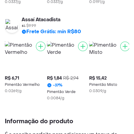
0.0337/g
0.0337/g
0.0191/g
Assaí Atacadista
$9.99
Frete Grátis: mín R$80
R$ 6,71
R$ 1,84
R$ 2,94
R$ 15,42
Pimentão Vermelho
Pimentão Misto
-
37
%
0.0269/g
0.0309/g
Pimentão Verde
0.0084/g
Informação do produto