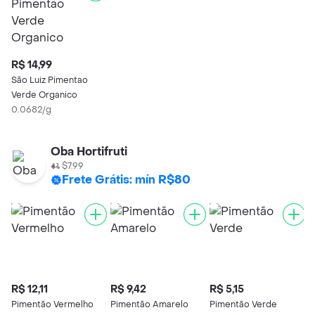
R$ 14,99
São Luiz Pimentao
Verde Organico
0.0682/g
Oba Hortifruti
$7.99
Frete Grátis: mín R$80
R$ 12,11
R$ 9,42
R$ 5,15
Pimentão Vermelho
Pimentão Amarelo
Pimentão Verde