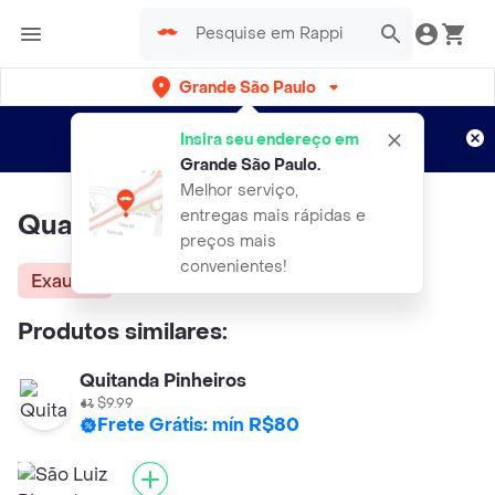
Grande São Paulo
Cadastre-se
Novo no Rappi?
e aproveite...
Insira seu endereço em
Entregas grátis por 15 dias!
Aplicam T&C
Grande São Paulo
.
Melhor serviço,
entregas mais rápidas e
Qualitá Pimentão Verde
preços mais
convenientes!
Exausta
Produtos similares:
Quitanda Pinheiros
$9.99
Frete Grátis: mín R$80