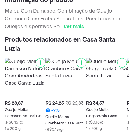
Informação do produto
Melba Com Damasco: Combinação de Queijo
Cremoso Com Frutas Secas. Ideal Para Tábuas de
Queijos e Aperitivos So
...
Ver mais
Produtos relacionados en Casa Santa
Luzia
R$ 28,87
R$ 24,23
R$ 26,83
R$ 34,37
R$ 
Queijo Melba
Queijo Melba
Mel
-
9
%
Damasco Natural Com
Gorgonzola Casa
Dam
Queijo Melba
Amêndoas Casa Santa
(
R$0.15/g
)
Santa Luzia
(
R$0.18/g
)
(
R$
Cranberry Casa Santa
Luzia
1 x 200 g
1 x 200 g
1 x 
Luzia
(
R$0.13/g
)