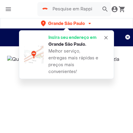
Grande São Paulo
Cadastre-se
Novo no Rappi?
e aproveite...
Insira seu endereço em
Entregas grátis por 15 dias!
Aplicam T&C
Grande São Paulo
.
Melhor serviço,
entregas mais rápidas e
preços mais
convenientes!