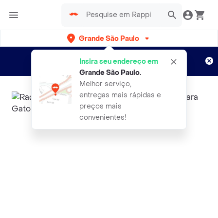
Grande São Paulo
Cadastre-se
Novo no Rappi?
e aproveite...
Insira seu endereço em
Entregas grátis por 15 dias!
Aplicam T&C
Grande São Paulo
.
Melhor serviço,
entregas mais rápidas e
preços mais
convenientes!