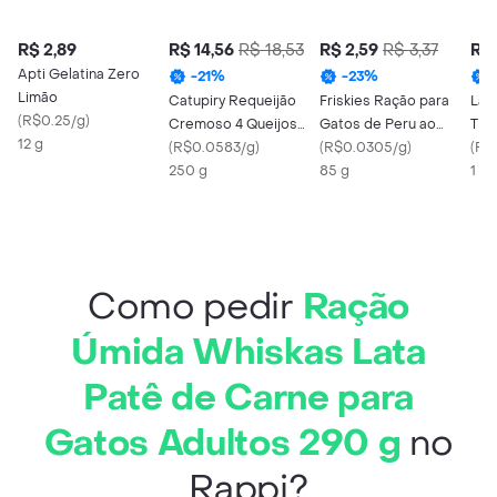
R$ 2,89
R$ 14,56
R$ 18,53
R$ 2,59
R$ 3,37
R$ 
Apti Gelatina Zero
-
21
%
-
23
%
Limão
Catupiry Requeijão
Friskies Ração para
Lav
(
R$0.25/g
)
Cremoso 4 Queijos
Gatos de Peru ao
Tix
12 g
250g
(
R$0.0583/g
)
Molho
(
R$0.0305/g
)
g
(
R$
250 g
85 g
1 X
Como pedir
Ração
Úmida Whiskas Lata
Patê de Carne para
Gatos Adultos 290 g
no
Rappi?