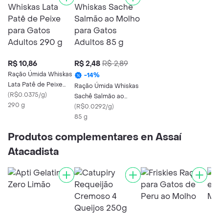
R$ 10,86
R$ 2,48
R$ 2,89
Ração Úmida Whiskas
-
14
%
Lata Patê de Peixe
Ração Úmida Whiskas
para Gatos Adultos
(
R$0.0375/g
)
Sachê Salmão ao
290 g
290 g
Molho para Gatos
(
R$0.0292/g
)
Adultos 85 g
85 g
Produtos complementares en Assaí
Atacadista