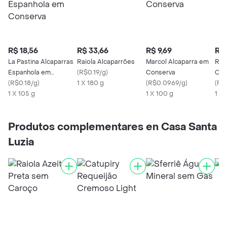
R$ 18,56
R$ 33,66
R$ 9,69
R$ 
La Pastina Alcaparras
Raiola Alcaparrões
Marcol Alcaparra em
Rai
Espanhola em
(
R$0.19/g
)
Conserva
Con
Conserva
(
R$0.18/g
)
1 X 180 g
(
R$0.0969/g
)
(
R$
1 X 105 g
1 X 100 g
1 X 
Produtos complementares en Casa Santa
Luzia