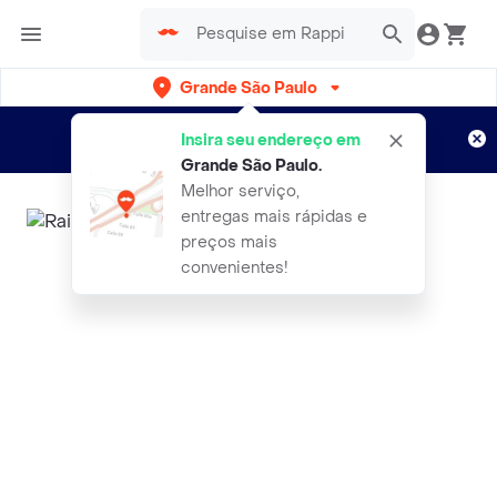
Grande São Paulo
Cadastre-se
Novo no Rappi?
e aproveite...
Insira seu endereço em
Entregas grátis por 15 dias!
Aplicam T&C
Grande São Paulo
.
Melhor serviço,
entregas mais rápidas e
preços mais
convenientes!