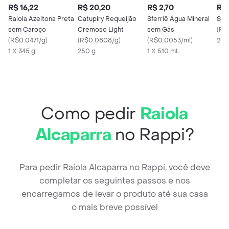
R$ 16,22
R$ 20,20
R$ 2,70
R$ 
Raiola Azeitona Preta
Catupiry Requeijão
Sferriê Água Mineral
Saib
sem Caroço
Cremoso Light
sem Gás
(
R$
(
R$0.0471/g
)
(
R$0.0808/g
)
(
R$0.0053/ml
)
25 
1 X 345 g
250 g
1 X 510 mL
Como pedir
Raiola
Alcaparra
no Rappi?
Para pedir Raiola Alcaparra no Rappi, você deve
completar os seguintes passos e nos
encarregamos de levar o produto até sua casa
o mais breve possível