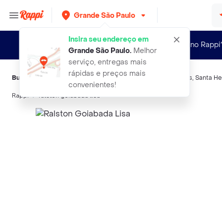
Grande São Paulo
Insira seu endereço em
Novo no Rappi
Grande São Paulo
.
Melhor
serviço, entregas mais
rápidas e preços mais
Buscas relacionadas:
Doce típico
,
Ralston
,
Reserva de Minas
,
Santa He
convenientes!
Rappi
ralston goiabada lisa