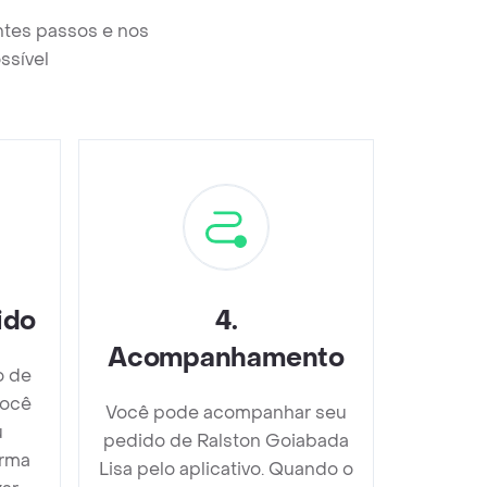
ntes passos e nos
ssível
ido
4
.
Acompanhamento
o de
você
Você pode acompanhar seu
u
pedido de Ralston Goiabada
orma
Lisa pelo aplicativo. Quando o