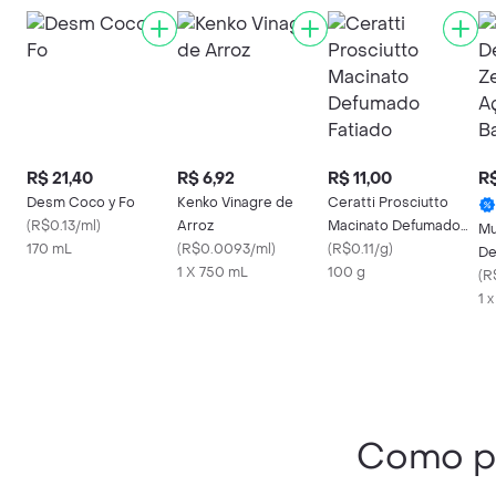
R$ 21,40
R$ 6,92
R$ 11,00
R$
Desm Coco y Fo
Kenko Vinagre de
Ceratti Prosciutto
(
R$0.13/ml
)
Arroz
Macinato Defumado
Mu
170 mL
(
R$0.0093/ml
)
Fatiado
(
R$0.11/g
)
De
1 X 750 mL
100 g
La
(
R
Ba
1 
Como p