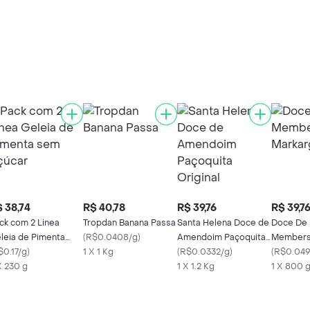
 38,74
R$ 40,78
R$ 39,76
R$ 39,7
ck com 2 Linea
Tropdan Banana Passa
Santa Helena Doce de
Doce De 
leia de Pimenta
(
R$0.0408/g
)
Amendoim Paçoquita
Member
m Açúcar
$0.17/g
)
1 X 1 Kg
Original
(
R$0.0332/g
)
Markarge
(
R$0.049
X 230 g
1 X 1.2 Kg
1 X 800 