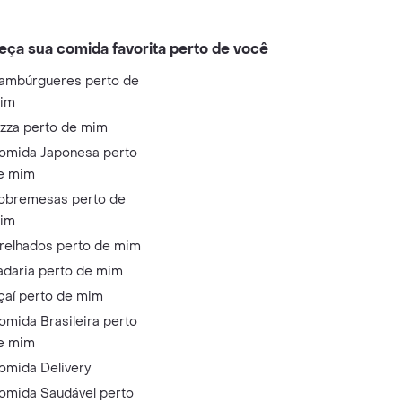
eça sua comida favorita perto de você
ambúrgueres perto de
im
izza perto de mim
omida Japonesa perto
e mim
obremesas perto de
im
relhados perto de mim
adaria perto de mim
çaí perto de mim
omida Brasileira perto
e mim
omida Delivery
omida Saudável perto