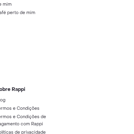
e mim
afé perto de mim
obre Rappi
log
ermos e Condições
ermos e Condições de
agamento com Rappi
olíticas de privacidade