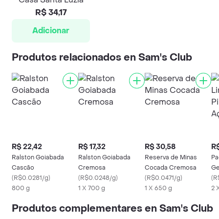
R$ 34,17
Adicionar
Produtos relacionados en Sam's Club
R$ 22,42
R$ 17,32
R$ 30,58
R$
Ralston Goiabada
Ralston Goiabada
Reserva de Minas
Pa
Cascão
Cremosa
Cocada Cremosa
Ge
(
R$0.0281/g
)
(
R$0.0248/g
)
(
R$0.0471/g
)
se
(
R
800 g
1 X 700 g
1 X 650 g
2 
Produtos complementares en Sam's Club