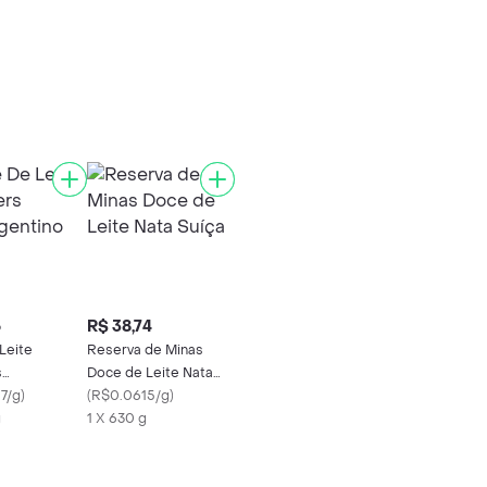
6
R$ 38,74
Leite
Reserva de Minas
s
Doce de Leite Nata
ntino
7/g
)
Suíça
(
R$0.0615/g
)
g
1 X 630 g