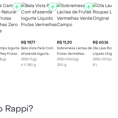
R$ 19,77
R$ 11,20
R$ 60,16
mpo Iogurte
Bela Vista Pack Com
Sobremesa Láctea de
Ola Lava Roupa
Whey Frutas
6Fazenda Iogurte
Frutas Vermelhas
Líquido Original
s Zero
8/g
)
Liquido Frutas
(
R$0.11/g
)
Verde Campo
(
R$0.0560/g
)
(
R$0.0076/ml
)
Vermelhas
6 X 180 g
200 g
8 L
 Rappi?