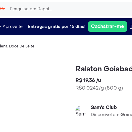
Cadastrar-me
?
Aproveite...
Entregas grátis por 15 dias!
lena
,
Doce De Leite
Ralston Goiabad
R$ 19,36
/
u
R$0.0242/g
(
800 g
)
Sam's Club
Disponível em
Grand