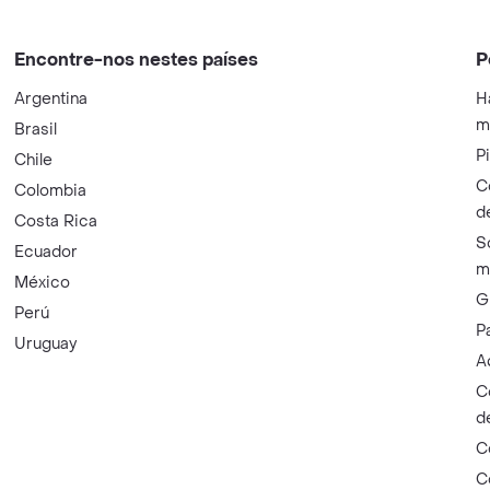
Encontre-nos nestes países
P
Argentina
H
m
Brasil
P
Chile
C
Colombia
d
Costa Rica
S
Ecuador
m
México
G
Perú
P
Uruguay
A
C
d
C
C