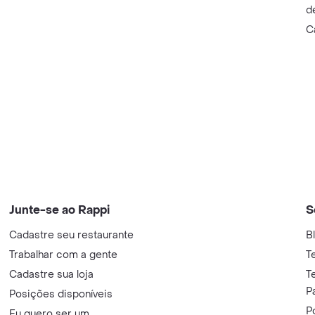
d
C
Junte-se ao Rappi
S
Cadastre seu restaurante
B
Trabalhar com a gente
T
Cadastre sua loja
T
P
Posições disponíveis
P
Eu quero ser um