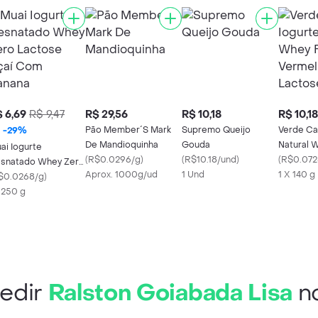
 6,69
R$ 9,47
R$ 29,56
R$ 10,18
R$ 10,18
Pão Member´S Mark
Supremo Queijo
Verde Ca
-
29
%
De Mandioquinha
Gouda
Natural 
ai Iogurte
(
R$0.0296/g
)
(
R$10.18/und
)
Vermelha
(
R$0.072
snatado Whey Zero
Aprox. 1000g/ud
1 Und
Lactose
1 X 140 g
ctose Açaí Com
$0.0268/g
)
nana
x 250 g
edir
Ralston Goiabada Lisa
no