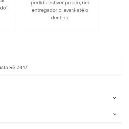
zar
pedido estiver pronto, um
do”.
entregador o levará até o
destino.
sta R$ 34,17