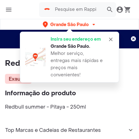
Grande São Paulo
Cadastre-se
Novo no Rappi?
e aproveite...
Insira seu endereço em
Entregas grátis por 15 dias!
Aplicam T&C
Grande São Paulo
.
Melhor serviço,
entregas mais rápidas e
Red Bull Summer Pitaya 250Ml
preços mais
convenientes!
Exausta
Informação do produto
Redbull summer - Pitaya - 250ml
Top Marcas e Cadeias de Restaurantes