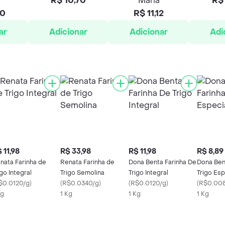
R$ 10,70
Maria
R$ 
70
R$ 11,12
ar
Adicionar
Adicionar
Adi
 11,98
R$ 33,98
R$ 11,98
R$ 8,89
nata Farinha de
Renata Farinha de
Dona Benta Farinha De
Dona Ben
igo Integral
Trigo Semolina
Trigo Integral
Trigo Esp
$0.0120/g
)
(
R$0.0340/g
)
(
R$0.0120/g
)
(
R$0.00
Kg
1 Kg
1 Kg
1 Kg