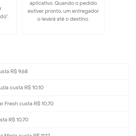
aplicativo. Quando o pedido
r
estiver pronto, um entregador
do”.
o levará até o destino.
usta R$ 9,68
zia custa R$ 10,10
r Fresh custa R$ 10,70
sta R$ 10,70
 Maria custa R$ 11,12