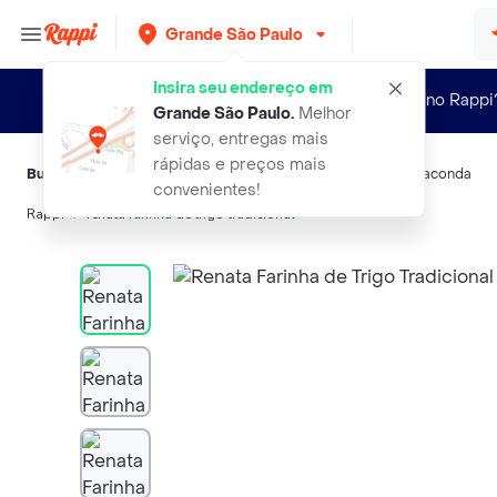
Grande São Paulo
Insira seu endereço em
Novo no Rappi
Grande São Paulo
.
Melhor
serviço, entregas mais
rápidas e preços mais
Buscas relacionadas:
Farinha
,
Renata
,
Dona Benta
,
Adria
,
Anaconda
convenientes!
Rappi
renata farinha de trigo tradicional