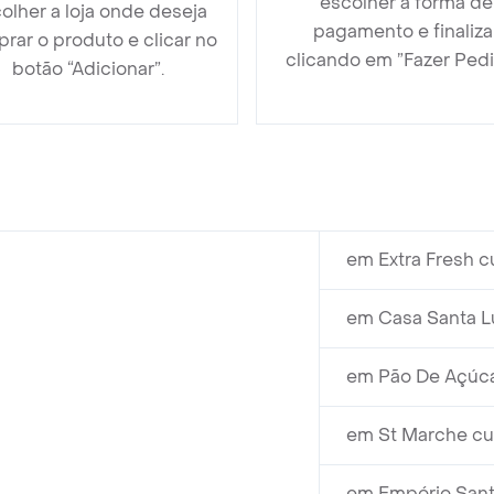
escolher a forma de
olher a loja onde deseja
pagamento e finaliza
rar o produto e clicar no
clicando em ”Fazer Pedi
botão “Adicionar”.
em Extra Fresh c
em Casa Santa Lu
em Pão De Açúca
em St Marche cu
em Empório Santa