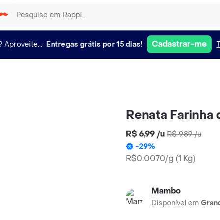
Cadastrar-me
?
Aproveite...
Entregas grátis por 15 dias!
Renata Farinha d
R$ 6,99
/
u
R$ 9,89
/
u
-
29
%
R$0.0070/g
(
1 Kg
)
Mambo
Disponível em
Grand