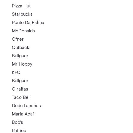
Pizza Hut
Starbucks
Ponto Da Esfiha
McDonalds
Ofner
Outback
Bullguer
Mr Hoppy
KFC
Bullguer
Giraffas
Taco Bell
Dudu Lanches
Maria Açaí
Bob's
Patties