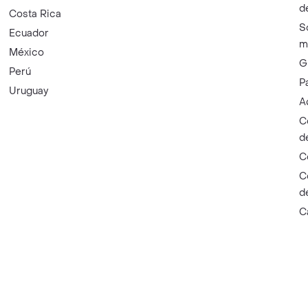
d
Costa Rica
S
Ecuador
m
México
G
Perú
P
Uruguay
A
C
d
C
C
d
C