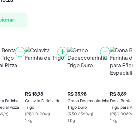
13,25
cionar
R$ 18,98
R$ 35,98
R$ 8,89
ta Farinha
Colavita Farinha de
Grano Dececcofarinha
Dona Benta Fari
ecial Pizza
Trigo
Trigo Duro
Trigo para Pães
89/g
)
(
R$0.0190/g
)
(
R$0.0360/g
)
Especialidades
(
R$0.0089/g
)
1 Kg
1 Kg
1 Kg