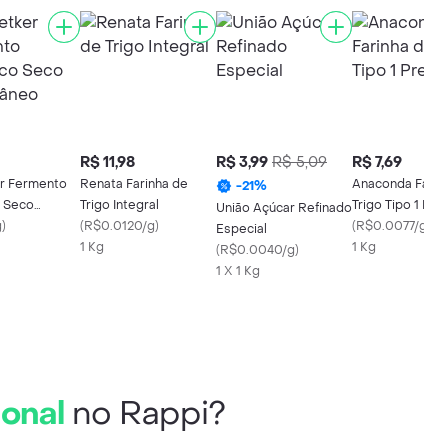
R$ 11,98
R$ 3,99
R$ 5,09
R$ 7,69
er Fermento
Renata Farinha de
Anaconda Farin
-
21
%
o Seco
Trigo Integral
Trigo Tipo 1 Pr
União Açúcar Refinado
neo
g
)
(
R$0.0120/g
)
(
R$0.0077/g
)
Especial
1 Kg
1 Kg
(
R$0.0040/g
)
1 X 1 Kg
ional
no Rappi?