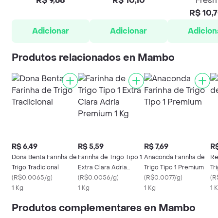
R$ 9,68
R$ 10,10
Fresh
R$ 10,
Adicionar
Adicionar
Adicion
Produtos relacionados en Mambo
R$ 6,49
R$ 5,59
R$ 7,69
R$
Dona Benta Farinha de
Farinha de Trigo Tipo 1
Anaconda Farinha de
Re
Trigo Tradicional
Extra Clara Adria
Trigo Tipo 1 Premium
Tr
(
R$0.0065/g
)
Premium 1 Kg
(
R$0.0056/g
)
(
R$0.0077/g
)
(
R
1 Kg
1 Kg
1 Kg
1 
Produtos complementares en Mambo