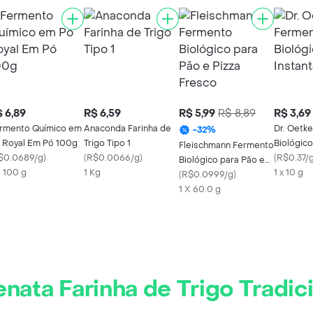
 6,89
R$ 6,59
R$ 5,99
R$ 8,89
R$ 3,69
rmento Químico em
Anaconda Farinha de
Dr. Oetk
-
32
%
 Royal Em Pó 100g
Trigo Tipo 1
Biológic
Fleischmann Fermento
$0.0689/g
)
(
R$0.0066/g
)
Instantâ
(
R$0.37/
Biológico para Pão e
X 100 g
1 Kg
1 x 10 g
Pizza Fresco
(
R$0.0999/g
)
1 X 60.0 g
nata Farinha de Trigo Tradic