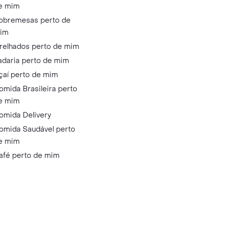
e mim
obremesas perto de
im
relhados perto de mim
adaria perto de mim
çaí perto de mim
omida Brasileira perto
e mim
omida Delivery
omida Saudável perto
e mim
afé perto de mim