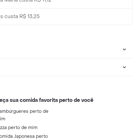
as custa R$ 13,25
eça sua comida favorita perto de você
ambúrgueres perto de
im
izza perto de mim
omida Japonesa perto