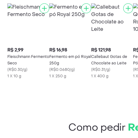
R$ 2,99
R$ 16,98
R$ 121,98
R$
Fleischmann Fermento
Fermento em pó Royal
Callebaut Gotas de
Fe
Seco
250g
Chocolate ao Leite
Pó
(
R$0.30/g
)
(
R$0.0680/g
)
(
R$0.31/g
)
(
R
1 X 10 g
1 X 250 g
1 X 400 g
1 
Como pedir
Re