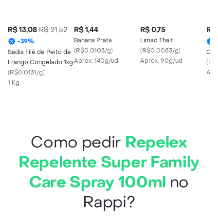
R$ 13,08
R$ 21,52
R$ 1,44
R$ 0,75
R$ 
Banana Prata
Limao Thaiti
-
39
%
(
R$0.0103/g
)
(
R$0.0083/g
)
Sadia Filé de Peito de
Ceb
Aprox. 140g/ud
Aprox. 90g/ud
Frango Congelado 1kg
(
R$
(
R$0.0131/g
)
Apr
1 Kg
Como pedir
Repelex
Repelente Super Family
Care Spray 100ml
no
Rappi?