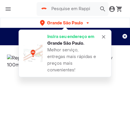
Grande São Paulo
Cadastre-se
Novo no Rappi?
e aproveite...
Insira seu endereço em
Entregas grátis por 15 dias!
Aplicam T&C
Grande São Paulo
.
Melhor serviço,
entregas mais rápidas e
preços mais
convenientes!