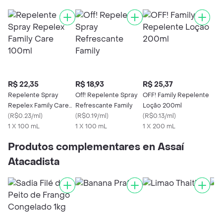
R$ 22,35
R$ 18,93
R$ 25,37
Repelente Spray
Off! Repelente Spray
OFF! Family Repelente
Repelex Family Care
Refrescante Family
Loção 200ml
100ml
(
R$0.23/ml
)
(
R$0.19/ml
)
(
R$0.13/ml
)
1 X 100 mL
1 X 100 mL
1 X 200 mL
Produtos complementares en Assaí
Atacadista