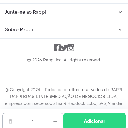
Junte-se ao Rappi
Sobre Rappi
Facebook
Twitter
Instagram
©
2026
Rappi Inc. All rights reserved.
© Copyright 2024 - Todos os direitos reservados de RAPPI.
RAPPI BRASIL INTERMEDIAÇÃO DE NEGÓCIOS LTDA.,
empresa com sede social na R Haddock Lobo, 595, 9 andar,
conj. 91, Lado A, Cerqueira Cesar, São Paulo/SP CEP. 01414-
905, CNPJ/MF n° 26.900.161/0001-25.
1
Adicionar