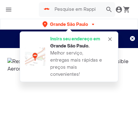
Grande São Paulo
Cadastre-se
Novo no Rappi?
e aproveite...
Insira seu endereço em
Entregas grátis por 15 dias!
Aplicam T&C
Grande São Paulo
.
Melhor serviço,
entregas mais rápidas e
preços mais
convenientes!