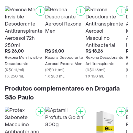
R$ 26,00
R$ 26,00
R$ 18,26
R$ 
Rexona Men Invisible
Rexona Desodorante
Rexona Desodorante
Rex
Desodorante
Aerosol Rexona Men
Antitranspirante
Ant
Antitranspirante
(
R$0.11/ml
)
(
R$0.11/ml
)
Aerosol Masculino
(
R$0.13/ml
)
Mas
(
R$0
Aerossol 72h 250ml
1 X 250 mL
1 X 250 mL
Antibacterial
1 X 150 mL
Anti
1 X
Protection 150ml
Invi
Produtos complementares en Drogaria
São Paulo