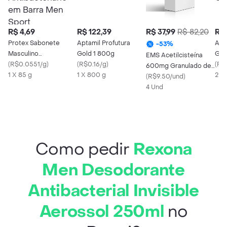
R$ 4,69
R$ 122,39
R$ 37,99
R$ 82,20
R$ 
Protex Sabonete
Aptamil Profutura
Apa
-
53
%
Masculino
Gold 1 800g
Gil
EMS Acetilcisteína
Antibacteriano em
(
R$0.0551/g
)
(
R$0.16/g
)
Car
(
R$1
600mg Granulado de
Barra Men Sport
1 X 85 g
1 X 800 g
2 U
Uso Oral Sabor
(
R$9.50/und
)
Laranja Caixa 16
4 Und
Envelopes 5g
Como pedir
Rexona
Men Desodorante
Antibacterial Invisible
Aerossol 250ml
no