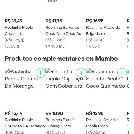
R$ 13,49
R$ 17,98
R$ 16,98
R$ 
Rochinha Picolé
Rochinha Sorvetes
Rochinha Picolé de
Roc
Chocolate
Coco Com Doce De
Brigadeiro
Bra
(
R$0.25/g
)
Leite
(
R$0.12/ml
)
(
R$0.31/g
)
(
R$
1 X 55 g
1 X 150 mL
1 X 55 g
1 X 
Produtos complementares en Mambo
R$ 13,49
R$ 18,98
R$ 12,98
R$ 
Rochinha Picolé
Rochinha Picolé
Rochinha Sorvete
Roc
Cremoso De Morango
Cupuaçu Com
Picole Coco
Gro
(
R$0.25/g
)
Cobertura
(
R$0.26/g
)
Queimado
(
R$0.24/g
)
(
R$