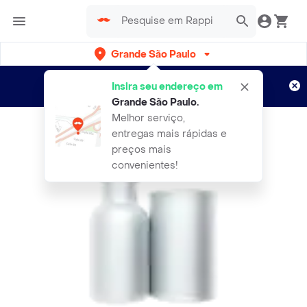
Grande São Paulo
Cadastre-se
Novo no Rappi?
e aproveite...
Insira seu endereço em
Entregas grátis por 15 dias!
Aplicam T&C
Grande São Paulo
.
Melhor serviço,
entregas mais rápidas e
preços mais
convenientes!