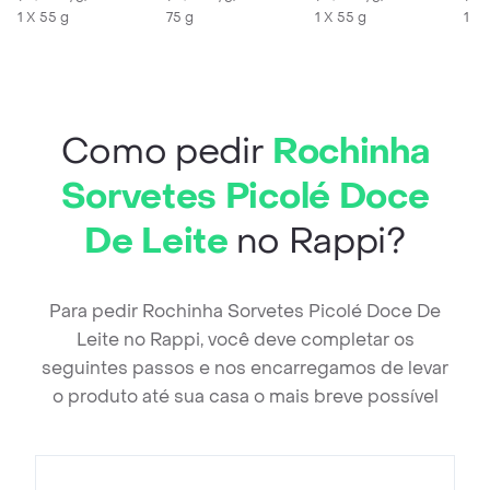
1 X 55 g
75 g
1 X 55 g
1 X 
Como pedir
Rochinha
Sorvetes Picolé Doce
De Leite
no Rappi?
Para pedir Rochinha Sorvetes Picolé Doce De
Leite no Rappi, você deve completar os
seguintes passos e nos encarregamos de levar
o produto até sua casa o mais breve possível