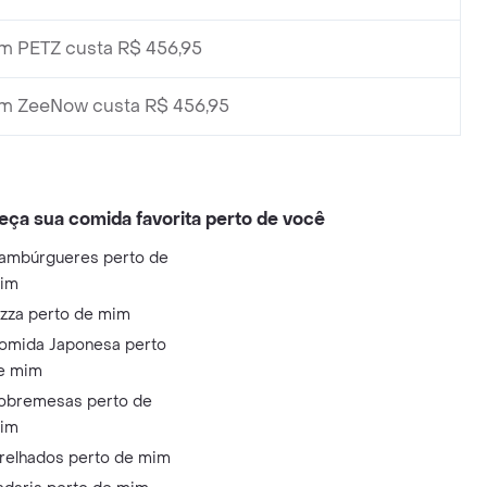
m PETZ custa R$ 456,95
m ZeeNow custa R$ 456,95
eça sua comida favorita perto de você
ambúrgueres perto de
im
izza perto de mim
omida Japonesa perto
e mim
obremesas perto de
im
relhados perto de mim