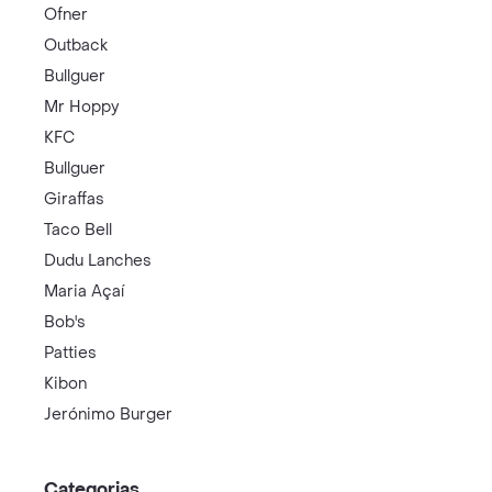
Ofner
Outback
Bullguer
Mr Hoppy
KFC
Bullguer
Giraffas
Taco Bell
Dudu Lanches
Maria Açaí
Bob's
Patties
Kibon
Jerónimo Burger
Categorias