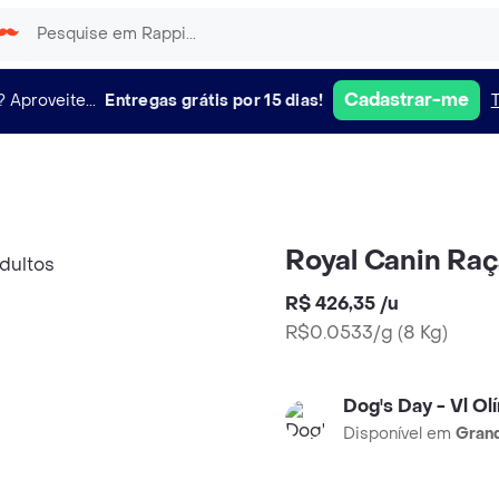
Cadastrar-me
?
Aproveite...
Entregas grátis por 15 dias!
Royal Canin Raç
R$ 426,35
/
u
R$0.0533/g
(
8 Kg
)
Dog's Day - Vl Ol
Disponível em
Grand