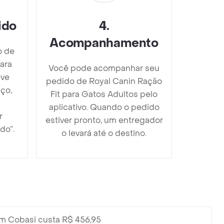
ido
4
.
Acompanhamento
o de
ara
Você pode acompanhar seu
eve
pedido de Royal Canin Ração
ço,
Fit para Gatos Adultos pelo
aplicativo. Quando o pedido
r
estiver pronto, um entregador
do”.
o levará até o destino.
m Cobasi custa R$ 456,95