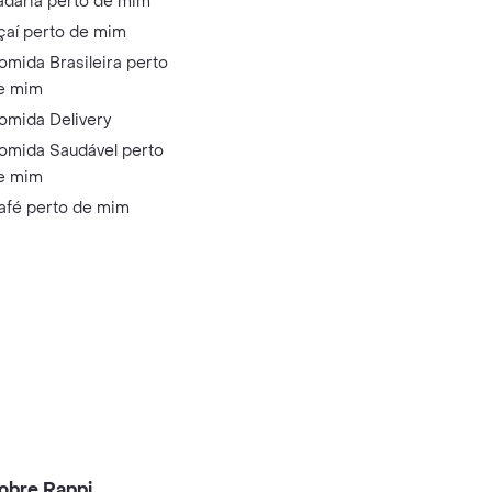
adaria perto de mim
çaí perto de mim
omida Brasileira perto
e mim
omida Delivery
omida Saudável perto
e mim
afé perto de mim
obre Rappi