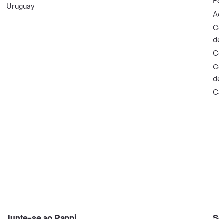
P
Uruguay
A
C
d
C
C
d
C
Junte-se ao Rappi
S