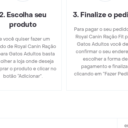
2
.
Escolha seu
3
.
Finalize o ped
produto
Para pagar o seu pedid
Royal Canin Ração Fit p
e você quiser fazer um
Gatos Adultos você d
do de Royal Canin Ração
confirmar o seu endere
 para Gatos Adultos basta
escolher a forma de
olher a loja onde deseja
pagamento e finaliza
rar o produto e clicar no
clicando em ”Fazer Pedi
botão “Adicionar”.
e