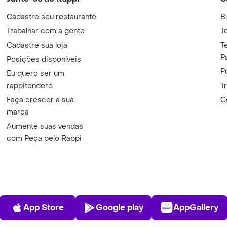
Cadastre seu restaurante
B
Trabalhar com a gente
T
Cadastre sua loja
T
P
Posições disponíveis
P
Eu quero ser um
rappitendero
T
Faça crescer a sua
C
marca
Aumente suas vendas
com Peça pelo Rappi
App Store
Play Store
AppGalle
App Store
Google play
AppGallery