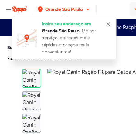
Grande São Paulo
Insira seu endereço em
Novo no Rappi
Grande São Paulo
.
Melhor
serviço, entregas mais
rápidas e preços mais
Buscas relacionadas:
Alimento para gatos
,
Royal Canin
convenientes!
Rappi
royal canin racao fit para gatos ad