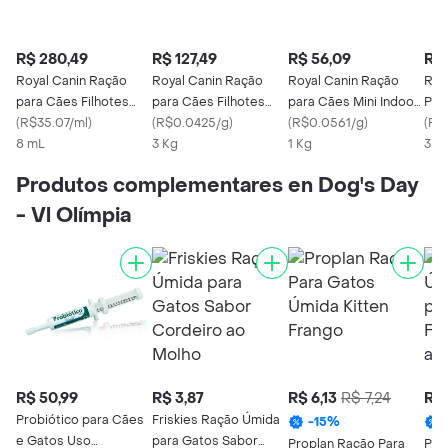
R$ 280,49
R$ 127,49
R$ 56,09
R$ 
Royal Canin Ração
Royal Canin Ração
Royal Canin Ração
Roy
para Cães Filhotes
para Cães Filhotes
para Cães Mini Indoor
Par
Mini Indoor
(
R$35.07/ml
)
Dachshund
(
R$0.0425/g
)
Junior.
(
R$0.0561/g
)
Pup
(
R$
8 mL
3 Kg
1 Kg
3 K
Produtos complementares en Dog's Day
- Vl Olímpia
R$ 50,99
R$ 3,87
R$ 6,13
R$ 7,24
R$ 
Probiótico para Cães
Friskies Ração Úmida
-
15
%
e Gatos Uso
para Gatos Sabor
Proplan Ração Para
Pur