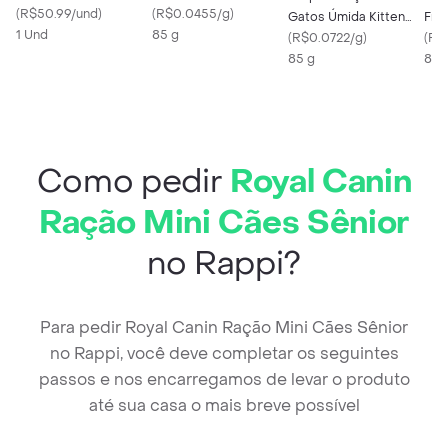
Veterinário Seringa
(
R$50.99/und
)
Cordeiro ao Molho
(
R$0.0455/g
)
Gatos Úmida Kitten
Fri
14g
1 Und
85 g
Frango
(
R$0.0722/g
)
Fil
(
R$
85 g
Mol
85 
Como pedir
Royal Canin
Ração Mini Cães Sênior
no Rappi?
Para pedir Royal Canin Ração Mini Cães Sênior
no Rappi, você deve completar os seguintes
passos e nos encarregamos de levar o produto
até sua casa o mais breve possível