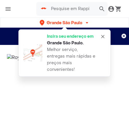
Grande São Paulo
Cadastre-se
Novo no Rappi?
e aproveite...
Insira seu endereço em
Entregas grátis por 15 dias!
Aplicam T&C
Grande São Paulo
.
Melhor serviço,
entregas mais rápidas e
preços mais
convenientes!