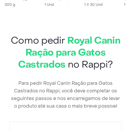
300 g
1 Und
1 X 30 Und
1 X 
Como pedir
Royal Canin
Ração para Gatos
Castrados
no Rappi?
Para pedir Royal Canin Ração para Gatos
Castrados no Rappi, você deve completar os
seguintes passos e nos encarregamos de levar
o produto até sua casa o mais breve possível