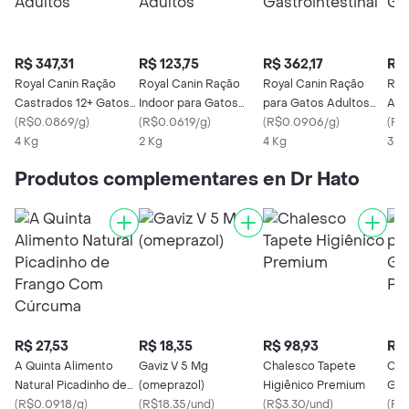
R$ 347,31
R$ 123,75
R$ 362,17
R$ 
Royal Canin Ração
Royal Canin Ração
Royal Canin Ração
Raç
Castrados 12+ Gatos
Indoor para Gatos
para Gatos Adultos
Ana
Adultos
(
R$0.0869/g
)
Adultos
(
R$0.0619/g
)
Gastrointestinal
(
R$0.0906/g
)
Adu
(
R$0
4 Kg
2 Kg
4 Kg
3 K
Produtos complementares en Dr Hato
R$ 27,53
R$ 18,35
R$ 98,93
R$ 
A Quinta Alimento
Gaviz V 5 Mg
Chalesco Tapete
Chu
Natural Picadinho de
(omeprazol)
Higiênico Premium
Gat
Frango Com Cúrcuma
(
R$0.0918/g
)
(
R$18.35/und
)
(
R$3.30/und
)
Ina
(
R$