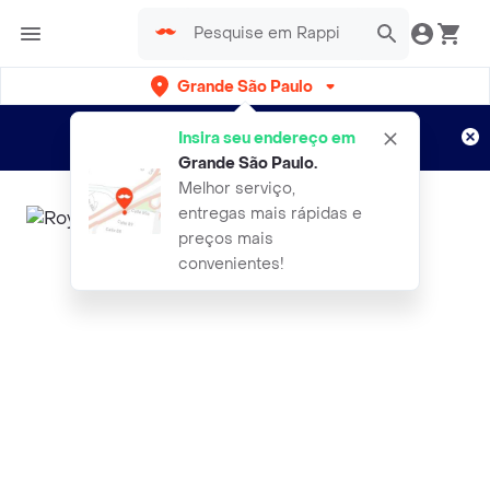
Grande São Paulo
Cadastre-se
Novo no Rappi?
e aproveite...
Insira seu endereço em
Entregas grátis por 15 dias!
Aplicam T&C
Grande São Paulo
.
Melhor serviço,
entregas mais rápidas e
preços mais
convenientes!