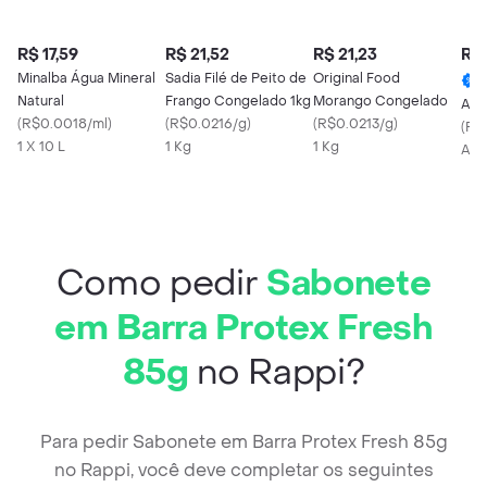
R$ 17,59
R$ 21,52
R$ 21,23
R$ 
Minalba Água Mineral
Sadia Filé de Peito de
Original Food
Natural
Frango Congelado 1kg
Morango Congelado
Alh
(
R$0.0018/ml
)
(
R$0.0216/g
)
(
R$0.0213/g
)
(
R$
1 X 10 L
1 Kg
1 Kg
Apr
Como pedir
Sabonete
em Barra Protex Fresh
85g
no Rappi?
Para pedir Sabonete em Barra Protex Fresh 85g
no Rappi, você deve completar os seguintes