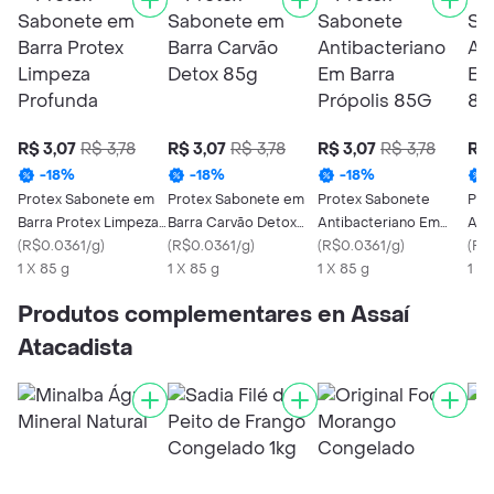
R$ 3,07
R$ 3,78
R$ 3,07
R$ 3,78
R$ 3,07
R$ 3,78
R$ 
-
18
%
-
18
%
-
18
%
Protex Sabonete em
Protex Sabonete em
Protex Sabonete
Pro
Barra Protex Limpeza
Barra Carvão Detox
Antibacteriano Em
Ant
Profunda
(
R$0.0361/g
)
85g
(
R$0.0361/g
)
Barra Própolis 85G
(
R$0.0361/g
)
Bar
(
R$
1 X 85 g
1 X 85 g
1 X 85 g
1 X 
Produtos complementares en Assaí
Atacadista