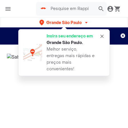
Grande São Paulo
Cadastre-se
Novo no Rappi?
e aproveite...
Insira seu endereço em
Entregas grátis por 15 dias!
Aplicam T&C
Grande São Paulo
.
Melhor serviço,
entregas mais rápidas e
preços mais
convenientes!