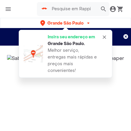
Grande São Paulo
Cadastre-se
Novo no Rappi?
e aproveite...
Insira seu endereço em
Entregas grátis por 15 dias!
Aplicam T&C
Grande São Paulo
.
Melhor serviço,
entregas mais rápidas e
preços mais
convenientes!