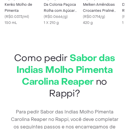
Kenko Molho de
Da Colonia Paçoca
Melken Amêndoas
Da 
Pimenta
Rolha com Açúcar
Crocantes Praliné
Rol
(
R$0.0373/ml
)
Mascavo
(
R$0.0666/g
)
420g
(
R$0.0714/g
)
(
R$
150 mL
1 X 210 g
420 g
1 X 
Como pedir
Sabor das
Indias Molho Pimenta
Carolina Reaper
no
Rappi?
Para pedir Sabor das Indias Molho Pimenta
Carolina Reaper no Rappi, você deve completar
os seguintes passos e nos encarregamos de