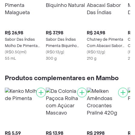
R$ 26,98
R$ 37,98
R$ 24,98
R$ 
Sabor Das Índias
Sabor Das Índias
Chutney de Pimenta
Chu
Molho De Pimenta
Pimenta Biquinho
Com Abacaxi Sabor
Com
Malagueta
(
R$0.50/ml
)
Natural
(
R$0.13/g
)
Das Índias
(
R$0.12/g
)
Das
(
R$0
55 mL
300 g
210 g
210
Produtos complementares en Mambo
R$ 5,59
R$ 13,98
R$ 29,98
R$ 