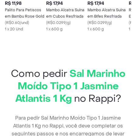
R$ 11,98
R$ 17,94
R$ 17,94
R$ 
Palito Para Petiscos
Mambo Alcatra Suína
Mambo Alcatra Suína
Ric
em Bambu Rose Gold
em Cubos Resfriada
em Bifes Resfriada
Esfo
(
R$0.60/und
)
(
R$0.0299/g
)
(
R$0.0299/g
)
(
R$
1 x 20 Und
1 x 600 g
1 x 600 g
1 X 
Como pedir
Sal Marinho
Moído Tipo 1 Jasmine
Atlantis 1 Kg
no Rappi?
Para pedir Sal Marinho Moído Tipo 1 Jasmine
Atlantis 1 Kg no Rappi, você deve completar os
seguintes passos e nos encarregamos de levar