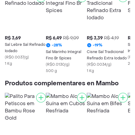
R$ 3,69
R$ 6,49
R$ 9,09
R$ 3,39
R$ 4,19
R$ 
Sal Lebre Sal Refinado
Sal
-
28
%
-
19
%
Iodado
Inte
Sal Marinho Integral
Cisne Sal Tradicional
(
R$0.0037/g
)
(
R$
Fino Br Spices
Refinado Extra Iodado
1 Kg
200
(
R$0.0130/g
)
(
R$0.0034/g
)
500 g
1 Kg
Produtos complementares en Mambo