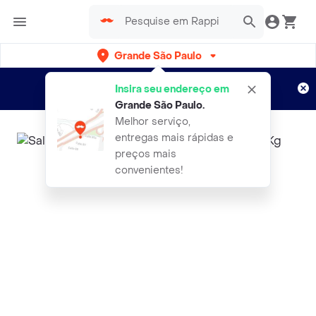
Grande São Paulo
Cadastre-se
Novo no Rappi?
e aproveite...
Insira seu endereço em
Entregas grátis por 15 dias!
Aplicam T&C
Grande São Paulo
.
Melhor serviço,
entregas mais rápidas e
preços mais
convenientes!