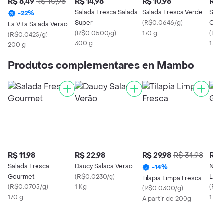
R$ 8,49
R$ 10,98
R$ 14,98
R$ 10,98
R$ 
Salada Fresca Salada
Salada Fresca Verde
Sal
-
22
%
Super
(
R$0.0646/g
)
Cam
La Vita Salada Verão
(
R$0.0500/g
)
170 g
(
R$
(
R$0.0425/g
)
300 g
170
200 g
Produtos complementares en Mambo
R$ 11,98
R$ 22,98
R$ 29,98
R$ 34,98
R$ 
Salada Fresca
Daucy Salada Verão
Nik
-
14
%
Gourmet
(
R$0.0230/g
)
Lon
Tilapia Limpa Fresca
(
R$0.0705/g
)
1 Kg
(
R$
(
R$0.0300/g
)
170 g
1 Kg
A partir de 200g