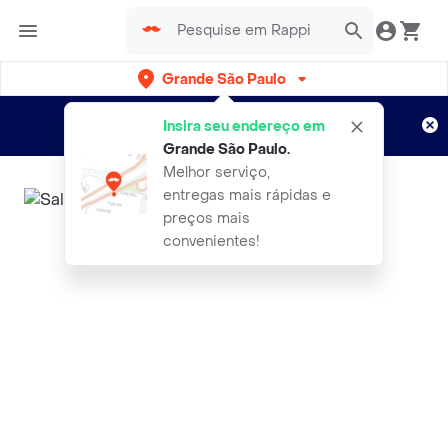
Grande São Paulo
Cadastre-se
Novo no Rappi?
e aproveite...
Insira seu endereço em
Entregas grátis por 15 dias!
Aplicam T&C
Grande São Paulo
.
Melhor serviço,
entregas mais rápidas e
preços mais
convenientes!