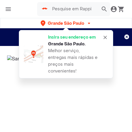
Grande São Paulo
Cadastre-se
Novo no Rappi?
e aproveite...
Insira seu endereço em
Entregas grátis por 15 dias!
Aplicam T&C
Grande São Paulo
.
Melhor serviço,
entregas mais rápidas e
preços mais
convenientes!