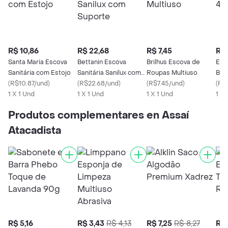
R$ 10,86
R$ 22,68
R$ 7,45
R$ 
Santa Maria Escova
Bettanin Escova
Brilhus Escova de
Esf
Sanitária com Estojo
Sanitária Sanilux com
Roupas Multiuso
Bet
(
R$10.87/und
)
Suporte
(
R$22.68/und
)
(
R$7.45/und
)
(
R$
1 X 1 Und
1 X 1 Und
1 X 1 Und
1 X 
Produtos complementares en Assaí
Atacadista
R$ 5,16
R$ 3,43
R$ 4,13
R$ 7,25
R$ 8,27
R$ 