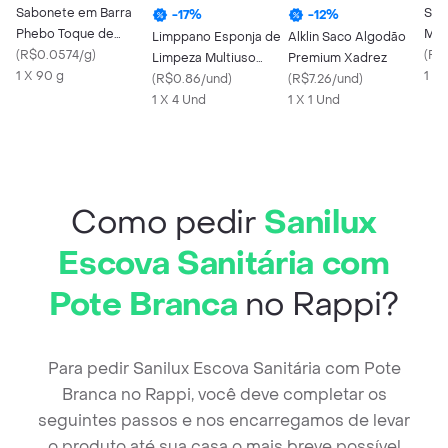
Sabonete em Barra
San
-
17
%
-
12
%
Phebo Toque de
Mul
Limppano Esponja de
Alklin Saco Algodão
Lavanda 90g
(
R$0.0574/g
)
Ret
(
R$
Limpeza Multiuso
Premium Xadrez
1 X 90 g
1 X 
Abrasiva
(
R$0.86/und
)
(
R$7.26/und
)
1 X 4 Und
1 X 1 Und
Como pedir
Sanilux
Escova Sanitária com
Pote Branca
no Rappi?
Para pedir Sanilux Escova Sanitária com Pote
Branca no Rappi, você deve completar os
seguintes passos e nos encarregamos de levar
o produto até sua casa o mais breve possível