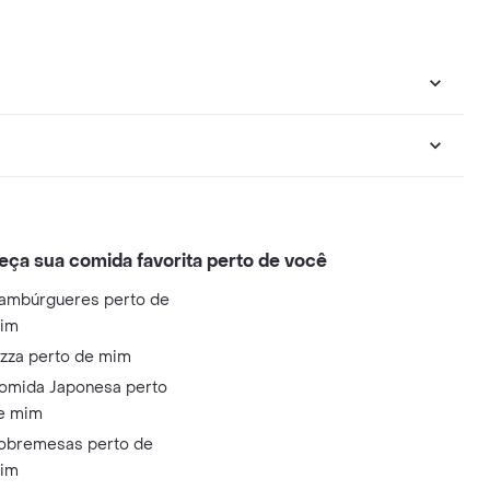
eça sua comida favorita perto de você
ambúrgueres perto de
im
izza perto de mim
omida Japonesa perto
e mim
obremesas perto de
im