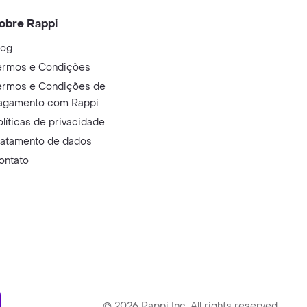
obre Rappi
log
ermos e Condições
ermos e Condições de
agamento com Rappi
olíticas de privacidade
ratamento de dados
ontato
ry
©
2026
Rappi Inc. All rights reserved.