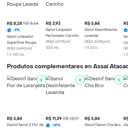
R$ 8,28
R$ 8,54
R$ 3,93
R$ 5,84
R$
Sanol Limpador
Sanol Desinfetante
-
3
%
Perfumado Carinho
Lavanda
Sanol Limpador
Sa
(
R$0.0079/ml
)
(
R$0.0030/ml
)
Superfície Roupa
La
500 mL
1 X 2.0 L
Lavada
(
R$0.0690/ml
)
(
R
1 X 120 mL
1 
Produtos complementares en Assaí Atacad
R$ 5,84
R$ 11,39
R$ 13,97
R$ 5,84
R$
Desinf Sanol 2 Flor de
Desinf Sanol Cha Bco
Da
-
18
%