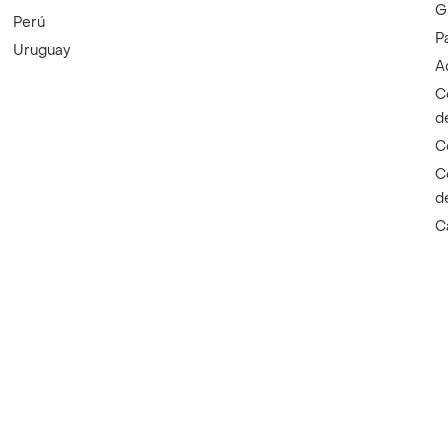
G
Perú
P
Uruguay
A
C
d
C
C
d
C