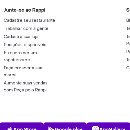
Junte-se ao Rappi
S
Cadastre seu restaurante
B
Trabalhar com a gente
T
Cadastre sua loja
T
P
Posições disponíveis
P
Eu quero ser um
rappitendero
T
Faça crescer a sua
C
marca
Aumente suas vendas
com Peça pelo Rappi
App Store
Play Store
AppGalle
App Store
Google play
AppGallery