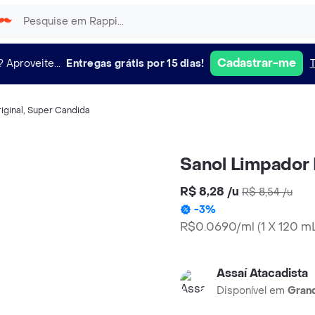
Cadastrar-me
?
Aproveite...
Entregas grátis por 15 dias!
iginal
,
Super Candida
Sanol Limpador F
R$ 8,28
/
u
R$ 8,54
/
u
-
3
%
R$0.0690/ml
(
1 X 120 m
Assaí Atacadista
Disponível em
Grand