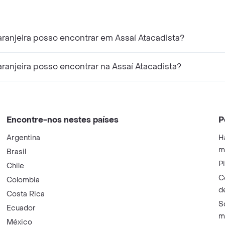
ranjeira posso encontrar em Assaí Atacadista?
ranjeira posso encontrar na Assaí Atacadista?
Encontre-nos nestes países
P
Argentina
H
m
Brasil
P
Chile
C
Colombia
d
Costa Rica
S
Ecuador
m
México