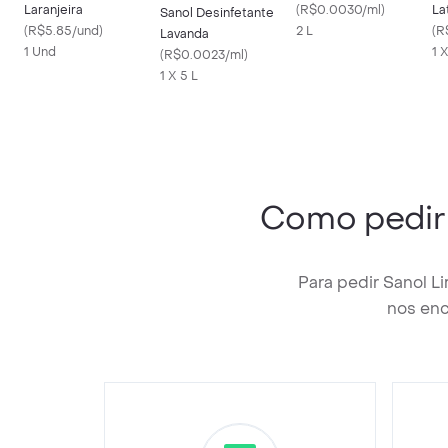
Laranjeira
(
R$0.0030/ml
)
La
Sanol Desinfetante
(
R$5.85/und
)
2 L
(
R
Lavanda
1 Und
1 
(
R$0.0023/ml
)
1 X 5 L
Como pedi
Para pedir Sanol L
nos enc