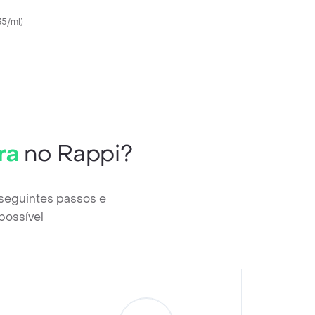
5/ml
)
ra
no Rappi?
 seguintes passos e
possível