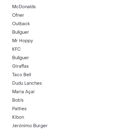
McDonalds
Ofner
Outback
Bullguer
Mr Hoppy
KFC
Bullguer
Giraffas
Taco Bell
Dudu Lanches
Maria Açaí
Bob's
Patties
Kibon
Jerónimo Burger