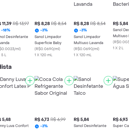
 11,39
R$ 13,97
R$ 8,28
R$ 8,54
R$ 8,28
R$ 8,54
R$ 5,84
Sanol De
-
18
%
-
3
%
-
3
%
Multiuso 
nol Desinfetante
Sanol Limpador
Sanol Limpador
Floral
(
R$0.003
vanda
Superficie Baby
Multiuso Lavanda
1 X 2 L
$0.0023/ml
)
(
R$0.0690/ml
)
(
R$0.0690/ml
)
X 5 L
1 X 120 mL
1 X 120 mL
ista
 5,48
R$ 6,73
R$ 6,99
R$ 5,84
R$ 6,93
nny Luva Confort
Sanol Desinfetante
Super Ca
-
3
%