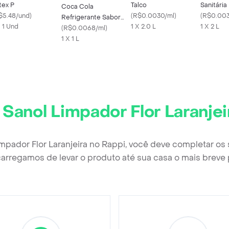
tex P
Talco
Sanitária
Coca Cola
$5.48/und
)
(
R$0.0030/ml
)
(
R$0.003
Refrigerante Sabor
X 1 Und
1 X 2.0 L
1 X 2 L
Original
(
R$0.0068/ml
)
1 X 1 L
r
Sanol Limpador Flor Laranjei
impador Flor Laranjeira no Rappi, você deve completar os
arregamos de levar o produto até sua casa o mais breve 