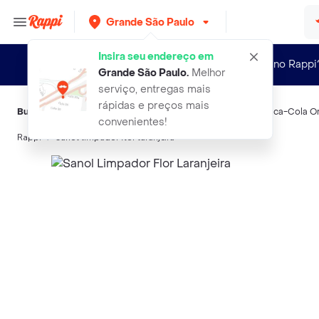
Grande São Paulo
Insira seu endereço em
Novo no Rappi
Grande São Paulo
.
Melhor
serviço, entregas mais
rápidas e preços mais
Buscas relacionadas:
Limpadores multiuso
,
Sanol
,
Danny
,
Coca-Cola Or
convenientes!
Rappi
sanol limpador flor laranjeira