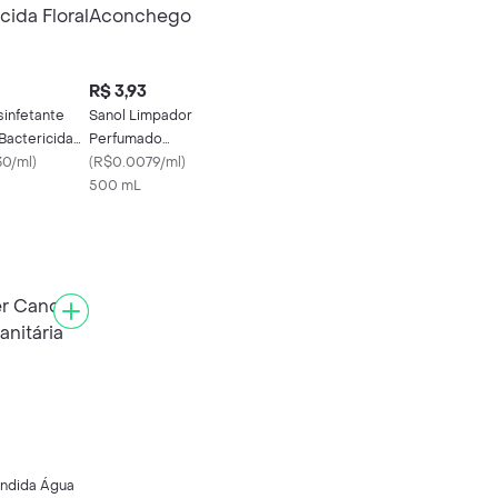
R$ 3,93
sinfetante
Sanol Limpador
Bactericida
Perfumado
0/ml
)
Aconchego
(
R$0.0079/ml
)
500 mL
ndida Água