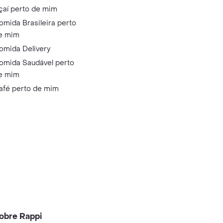
çaí perto de mim
omida Brasileira perto
e mim
omida Delivery
omida Saudável perto
e mim
afé perto de mim
obre Rappi