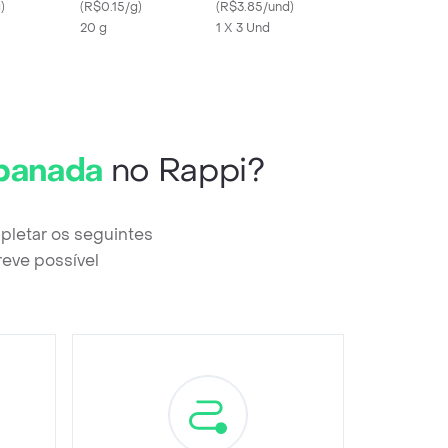
g
)
(
R$0.15/g
)
(
R$3.85/und
)
20 g
1 X 3 Und
abanada
no Rappi?
pletar os seguintes
reve possível