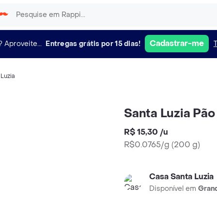
Cadastrar-me
?
Aproveite...
Entregas grátis por 15 dias!
Luzia
Santa Luzia Pã
R$ 15,30
/
u
R$0.0765/g
(
200 g
)
Casa Santa Luzia
Disponível em
Grand