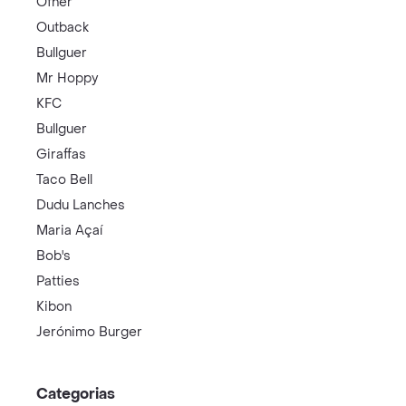
Ofner
Outback
Bullguer
Mr Hoppy
KFC
Bullguer
Giraffas
Taco Bell
Dudu Lanches
Maria Açaí
Bob's
Patties
Kibon
Jerónimo Burger
Categorias