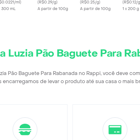
$0.0221/ml
)
(
R$0.29/g
)
Fino Bandeja
(
R$0.25/g
)
(
R$0.12/
X 300 mL
A partir de 100g
A partir de 100g
1 x 200 g
a Luzia Pão Baguete Para R
uzia Pão Baguete Para Rabanada no Rappi, você deve com
 encarregamos de levar o produto até sua casa o mais b