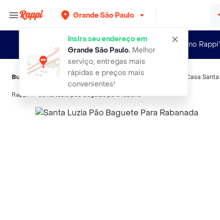
Grande São Paulo
Insira seu endereço em
Novo no Rappi
Grande São Paulo
.
Melhor
serviço, entregas mais
rápidas e preços mais
Buscas relacionadas:
Pães
,
Santa Luzia
,
Tradicional
,
Xandô
,
Casa Santa 
convenientes!
Rappi
santa luzia pao baguete para rabana