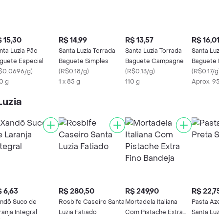
 15,30
R$ 14,99
R$ 13,57
R$ 16,0
nta Luzia Pão
Santa Luzia Torrada
Santa Luzia Torrada
Santa Luz
guete Especial
Baguete Simples
Baguete Campagne
Baguete 
$0.0696/g
)
(
R$0.18/g
)
(
R$0.13/g
)
(
R$0.17/g
0 g
1 x 85 g
110 g
Aprox. 9
Luzia
 6,63
R$ 280,50
R$ 249,90
R$ 22,7
ndô Suco de
Rosbife Caseiro Santa
Mortadela Italiana
Pasta Az
ranja Integral
Luzia Fatiado
Com Pistache Extra
Santa Luz