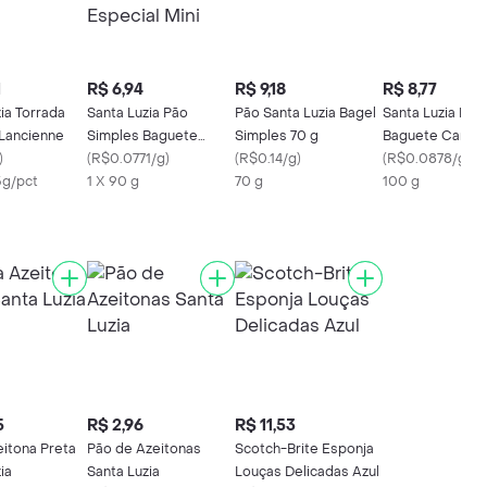
1
R$ 6,94
R$ 9,18
R$ 8,77
ia Torrada
Santa Luzia Pão
Pão Santa Luzia Bagel
Santa Luzia Pão
Lancienne
Simples Baguete
Simples 70 g
Baguete Camp
)
Especial Mini
(
R$0.0771/g
)
(
R$0.14/g
)
(
R$0.0878/g
)
5g/pct
1 X 90 g
70 g
100 g
5
R$ 2,96
R$ 11,53
eitona Preta
Pão de Azeitonas
Scotch-Brite Esponja
ia
Santa Luzia
Louças Delicadas Azul