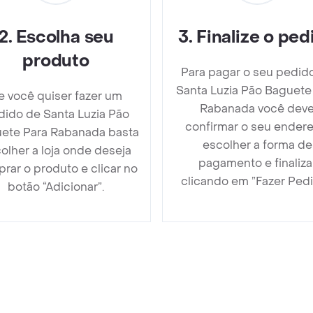
2
.
Escolha seu
3
.
Finalize o ped
produto
Para pagar o seu pedid
Santa Luzia Pão Baguete
e você quiser fazer um
Rabanada você dev
dido de Santa Luzia Pão
confirmar o seu endere
ete Para Rabanada basta
escolher a forma de
olher a loja onde deseja
pagamento e finaliza
rar o produto e clicar no
clicando em ”Fazer Pedi
botão “Adicionar”.