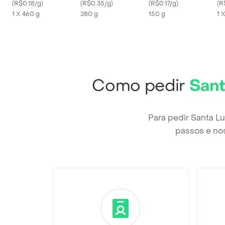
Congelada
(
R$0.18/g
)
Luzia
(
R$0.35/g
)
(
R$0.17/g
)
(
R
1 X 460 g
280 g
150 g
1 
Como pedir
Sant
Para pedir Santa L
passos e nos