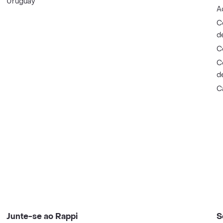
Uruguay
A
C
d
C
C
d
C
Junte-se ao Rappi
S