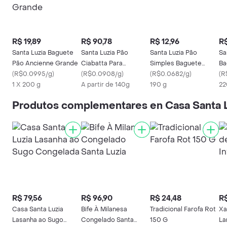
R$ 19,89
R$ 90,78
R$ 12,96
R$
Santa Luzia Baguete
Santa Luzia Pão
Santa Luzia Pão
Sa
Pão Ancienne Grande
Ciabatta Para
Simples Baguete
Ba
(
R$0.0995/g
)
Sanduíche
(
R$0.0908/g
)
Grande
(
R$0.0682/g
)
(
R
1 X 200 g
A partir de 140g
190 g
22
Produtos complementares en Casa Santa 
R$ 79,56
R$ 96,90
R$ 24,48
R$
Casa Santa Luzia
Bife À Milanesa
Tradicional Farofa Rot
Xa
Lasanha ao Sugo
Congelado Santa
150 G
La