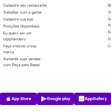
Cadastre seu restaurante
B
Trabalhar com a gente
T
Cadastre sua loja
T
P
Posições disponíveis
P
Eu quero ser um
rappitendero
T
Faça crescer a sua
C
marca
Aumente suas vendas
com Peça pelo Rappi
App Store
Play Store
AppGalle
App Store
Google play
AppGallery