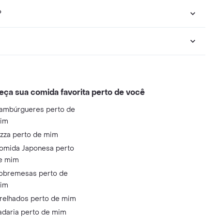
?
eça sua comida favorita perto de você
ambúrgueres perto de
im
izza perto de mim
omida Japonesa perto
e mim
obremesas perto de
im
relhados perto de mim
adaria perto de mim