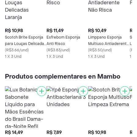
R$ 10,98
R$ 11,49
R$ 10,49
R$ 
Scotch Brite Esponja
Esfrebom Esponja
Limppano Esponja
Sco
para Louças Delicadas
Anti Risco
Multiuso Antiaderente
Lim
Laranja
(
R$3.66/und
)
(
R$3.83/und
)
Não Risca
(
R$3.50/und
)
(
R$
1 X 3 Und
1 X 3 Und
1 X 3 Und
1 X 
Produtos complementares en Mambo
R$ 14,49
R$ 7,89
R$ 10,98
R$ 