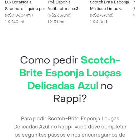
Lux Botanicals
Ypê Esponja
Scotch Brite Esponja
Pul
Sabonete Líquido para
Antibacteriana 3
Multiuso Limpeza
(
R$
Mãos Essências do
(
R$0.0604/ml
)
Unidades
(
R$2.63/und
)
Extrema
(
R$2.75/und
)
480
Brasil Dama-da-Noite
1 X 240 mL
1 X 3 Und
1 X 4 Und
Refil 240ml
Como pedir
Scotch-
Brite Esponja Louças
Delicadas Azul
no
Rappi?
Para pedir Scotch-Brite Esponja Louças
Delicadas Azul no Rappi, você deve completar
os seguintes passos e nos encarregamos de