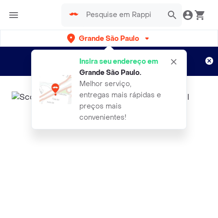
Grande São Paulo
Cadastre-se
Novo no Rappi?
e aproveite...
Insira seu endereço em
Entregas grátis por 15 dias!
Aplicam T&C
Grande São Paulo
.
Melhor serviço,
entregas mais rápidas e
preços mais
convenientes!