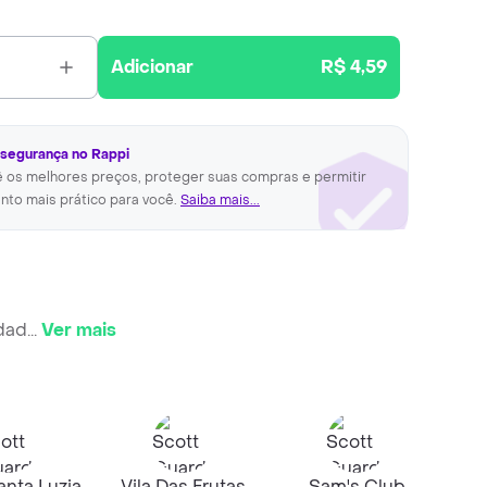
Adicionar
R$ 4,59
 segurança no Rappi
ê os melhores preços, proteger suas compras e permitir
nto mais prático para você.
Saiba mais...
idad
...
Ver mais
nta Luzia
Vila Das Frutas
Sam's Club