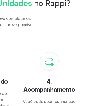
Unidades
no Rappi?
eve completar os
ais breve possível
ido
4
.
Acompanhamento
o de
and
Você pode acompanhar seu
 deve