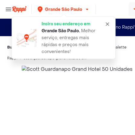
Grande São Paulo
Insira seu endereço em
Novo no Rappi
Grande São Paulo
.
Melhor
serviço, entregas mais
rápidas e preços mais
Buscas relacionadas:
Guardanapos
,
Scott
,
Snob
,
Kitchen
,
Dualette
convenientes!
Rappi
scott guardanapo grand hotel 50 uni