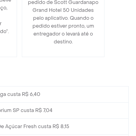
pedido de Scott Guardanapo
ço,
Grand Hotel 50 Unidades
pelo aplicativo. Quando o
r
pedido estiver pronto, um
do”.
entregador o levará até o
destino.
ga custa R$ 6,40
ium SP custa R$ 7,04
e Açúcar Fresh custa R$ 8,15