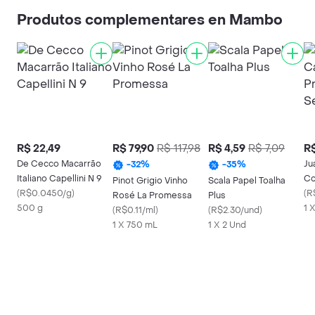
Produtos complementares en Mambo
R$ 22,49
R$ 79,90
R$ 117,98
R$ 4,59
R$ 7,09
R$
De Cecco Macarrão
Ju
-
32
%
-
35
%
Italiano Capellini N 9
Co
Pinot Grigio Vinho
Scala Papel Toalha
(
R$0.0450/g
)
Se
(
R
Rosé La Promessa
Plus
500 g
1 
(
R$0.11/ml
)
(
R$2.30/und
)
1 X 750 mL
1 X 2 Und