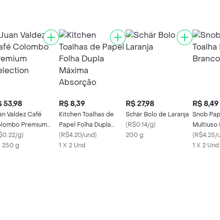
 53,98
R$ 8,39
R$ 27,98
R$ 8,49
an Valdez Café
Kitchen Toalhas de
Schär Bolo de Laranja
Snob Pap
lombo Premium
Papel Folha Dupla
(
R$0.14/g
)
Multiuso
lection
$0.22/g
)
Máxima Absorção
(
R$4.20/und
)
200 g
(
R$4.25/
X 250 g
1 X 2 Und
1 X 2 Und