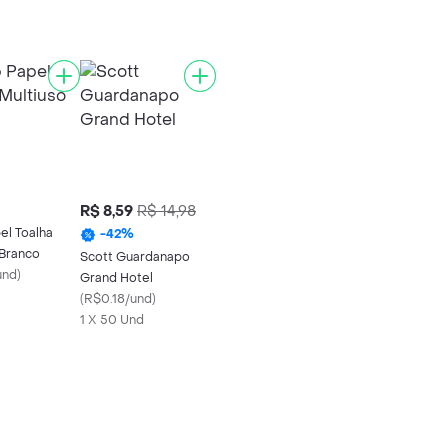
R$ 8,59
R$ 14,98
el Toalha
-
42
%
 Branco
Scott Guardanapo
und
)
Grand Hotel
(
R$0.18/und
)
1 X 50 Und