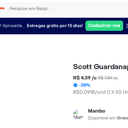
Cadastrar-me
?
Aproveite...
Entregas grátis por 15 dias!
Scott Guardana
R$ 4,59
/
u
R$ 7,49
/
u
-
38
%
R$0.0918/und
(
1 X 50 U
Mambo
Disponível em
Grand