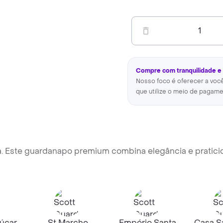
1
Compre com tranquilidade e
Nosso foco é oferecer a voc
que utilize o meio de pagame
esa. Este guardanapo premium combina elegância e pratic
úcar
St Marche
Empório Santa
Casa Sa