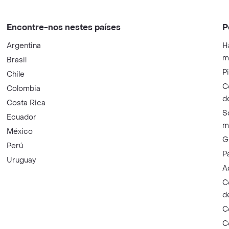
Encontre-nos nestes países
P
Argentina
H
m
Brasil
P
Chile
C
Colombia
d
Costa Rica
S
Ecuador
m
México
G
Perú
P
Uruguay
A
C
d
C
C