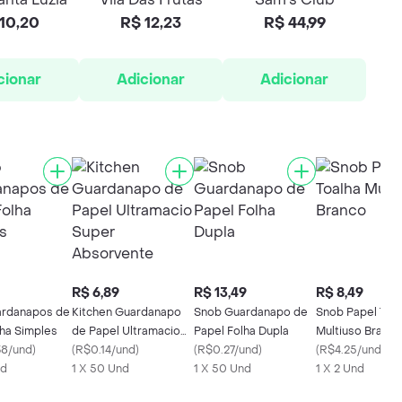
10,20
R$ 12,23
R$ 44,99
cionar
Adicionar
Adicionar
R$ 6,89
R$ 13,49
R$ 8,49
ardanapos de
Kitchen Guardanapo
Snob Guardanapo de
Snob Papel Toa
lha Simples
de Papel Ultramacio
Papel Folha Dupla
Multiuso Branco
8/und
)
Super Absorvente
(
R$0.14/und
)
(
R$0.27/und
)
(
R$4.25/und
)
nd
1 X 50 Und
1 X 50 Und
1 X 2 Und