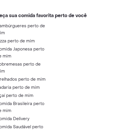
eça sua comida favorita perto de você
ambúrgueres perto de
im
izza perto de mim
omida Japonesa perto
e mim
obremesas perto de
im
relhados perto de mim
adaria perto de mim
çaí perto de mim
omida Brasileira perto
e mim
omida Delivery
omida Saudável perto