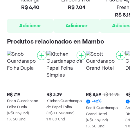
R$ 6,40
R$ 7,04
Fresh
R$ 8,1
Adicionar
Adicionar
Adicion
Produtos relacionados en Mambo
R$ 7,19
R$ 3,29
R$ 8,59
R$ 14,98
R$
Snob Guardanapo
Kitchen Guardanapo
-
42
%
Folha Dupla
de Papel Folha
Scott Guardanapo
Sc
(
R$0.15/und
)
Simples
(
R$0.0658/und
)
Grand Hotel
Di
1 X 50 Und
1 X 50 Und
(
R$0.18/und
)
(
R
1 X 50 Und
1 