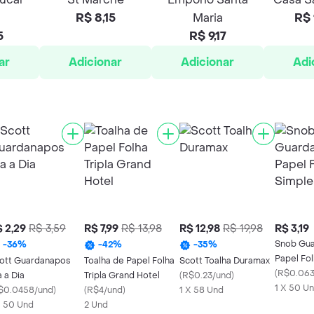
R$ 8,15
Maria
R$ 
5
R$ 9,17
ar
Adicionar
Adicionar
Adi
 2,29
R$ 3,59
R$ 7,99
R$ 13,98
R$ 12,98
R$ 19,98
R$ 3,19
Snob Gu
-
36
%
-
42
%
-
35
%
Papel Fo
ott Guardanapos
Toalha de Papel Folha
Scott Toalha Duramax
(
R$0.063
a a Dia
Tripla Grand Hotel
(
R$0.23/und
)
1 X 50 U
$0.0458/und
)
(
R$4/und
)
1 X 58 Und
X 50 Und
2 Und