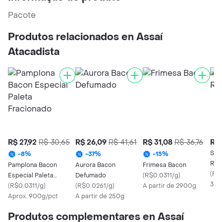
Pacote
Produtos relacionados en Assaí
Atacadista
R$ 27,92
R$ 30,65
R$ 26,09
R$ 41,61
R$ 31,08
R$ 36,76
R$ 
Sea
-
8
%
-
37
%
-
15
%
Res
Pamplona Bacon
Aurora Bacon
Frimesa Bacon
(
R$0
Especial Paleta
Defumado
(
R$0.0311/g
)
3 K
Fracionado
(
R$0.0311/g
)
(
R$0.0261/g
)
A partir de 2900g
Aprox. 900g/pct
A partir de 250g
Produtos complementares en Assaí