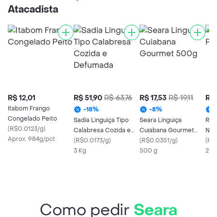
Atacadista
R$ 12,01
R$ 51,90
R$ 63,76
R$ 17,53
R$ 19,11
R$ 
Itabom Frango
-
18
%
-
8
%
Congelado Peito
Sadia Linguiça Tipo
Seara Linguiça
Rcp
(
R$0.0123/g
)
Calabresa Cozida e
Cuiabana Gourmet
N35
Aprox. 984g/pct
Defumada
(
R$0.0173/g
)
500g
(
R$0.0351/g
)
(
R$
3 Kg
500 g
25 
Como pedir
Seara