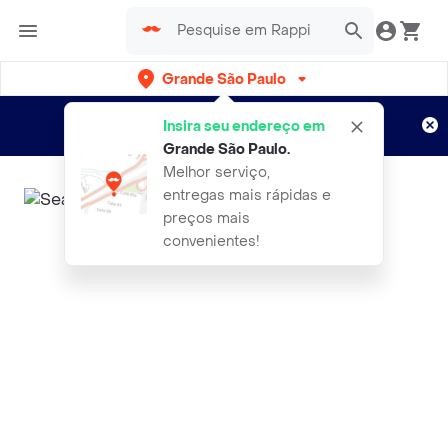
Grande São Paulo
Cadastre-se
Novo no Rappi?
e aproveite...
Insira seu endereço em
Entregas grátis por 15 dias!
Aplicam T&C
Grande São Paulo
.
Melhor serviço,
entregas mais rápidas e
preços mais
convenientes!