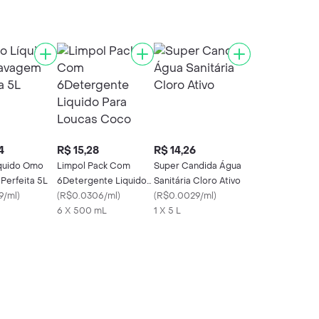
4
R$ 15,28
R$ 14,26
quido Omo
Limpol Pack Com
Super Candida Água
Perfeita 5L
6Detergente Liquido
Sanitária Cloro Ativo
9/ml
)
Para Loucas Coco
(
R$0.0306/ml
)
(
R$0.0029/ml
)
6 X 500 mL
1 X 5 L