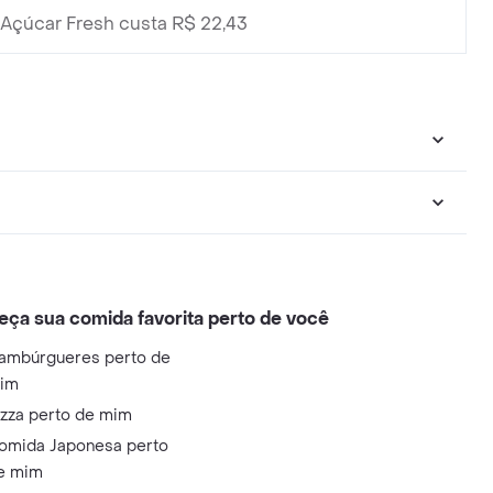
Açúcar Fresh custa R$ 22,43
eça sua comida favorita perto de você
ambúrgueres perto de
im
izza perto de mim
omida Japonesa perto
e mim