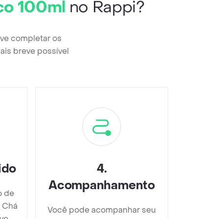
co 100ml
no Rappi?
eve completar os
ais breve possível
ido
4
.
Acompanhamento
o de
s Chá
Você pode acompanhar seu
ve