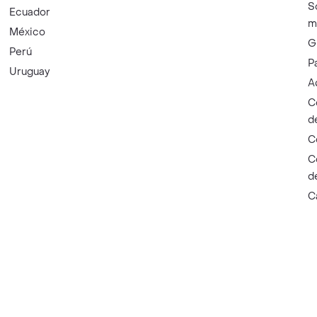
S
Ecuador
m
México
G
Perú
P
Uruguay
A
C
d
C
C
d
C