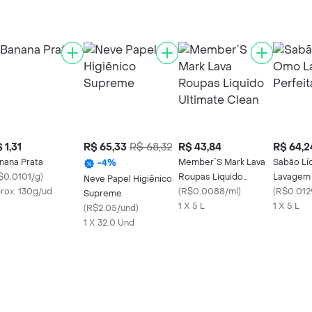
 1,31
R$ 65,33
R$ 68,32
R$ 43,84
R$ 64,2
nana Prata
Member´S Mark Lava
Sabão Lí
-
4
%
$0.0101/g
)
Roupas Liquido
Lavagem 
Neve Papel Higiênico
rox. 130g/ud
Ultimate Clean
(
R$0.0088/ml
)
(
R$0.012
Supreme
1 X 5 L
1 X 5 L
(
R$2.05/und
)
1 X 32.0 Und