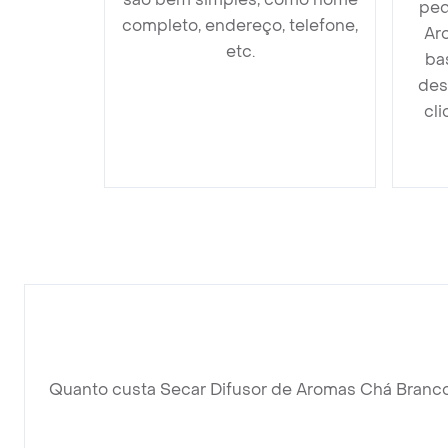
ped
completo, endereço, telefone,
Ar
etc.
ba
des
cli
Quanto custa Secar Difusor de Aromas Chá Branc