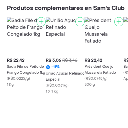
Produtos complementares en Sam's Club
R$ 22,42
R$ 3,06
R$ 3,46
R$ 22,42
R$
Sadia Filé de Peito de
Président Queijo
Ba
-
11
%
Frango Congelado 1kg
Mussarela Fatiado
(
R
União Açúcar Refinado
(
R$0.0225/g
)
(
R$0.0748/g
)
Ap
Especial
1 Kg
300 g
(
R$0.0031/g
)
1 X 1 Kg