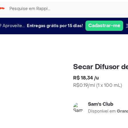
Cadastrar-me
?
Aproveite...
Entregas grátis por 15 dias!
Secar Difusor 
R$ 18,34
/
u
R$0.19/ml
(
1 x 100 mL
)
Sam's Club
Disponível em
Grand