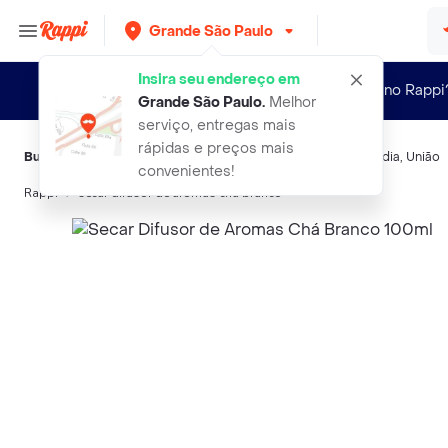
Grande São Paulo
Insira seu endereço em
Novo no Rappi
Grande São Paulo
.
Melhor
serviço, entregas mais
rápidas e preços mais
Buscas relacionadas:
Difusores de aroma
,
Secar
,
Bom Ar
,
Sadia
,
União
convenientes!
Rappi
secar difusor de aromas cha branco