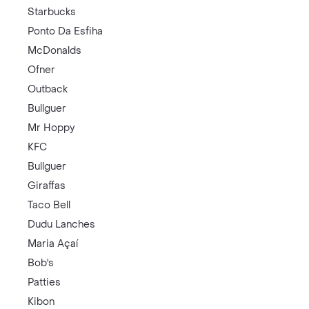
Starbucks
Ponto Da Esfiha
McDonalds
Ofner
Outback
Bullguer
Mr Hoppy
KFC
Bullguer
Giraffas
Taco Bell
Dudu Lanches
Maria Açaí
Bob's
Patties
Kibon