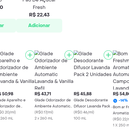
90
Fresh
R$ 22,43
ar
Adicionar
 50,98
R$ 43,71
R$ 45,88
R$ 54,8
ade Aparelho e
Glade Odorizador de
Glade Desodorante
-
14
%
orizador de
Ambiente Automatic
Difusor Lavanda Pack 2
Bom ar F
biente Lavanda &
$0.20/ml
)
Lavanda & Vanilla Refil
(
R$0.17/ml
)
Unidades
(
R$0.46/ml
)
Aromatiz
illa
x 260 mL
2 x 260 mL
100 mL
Automát
(
R$0.22/
de Lavan
1 X 250 