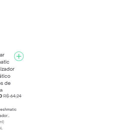
0
R$ 64,24
reshmatic
ador
ico Campos
ml
)
da
mL