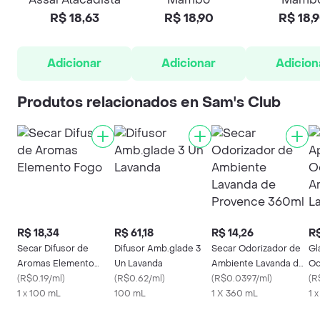
R$ 18,63
R$ 18,90
R$ 18,
Adicionar
Adicionar
Adicion
Produtos relacionados en Sam's Club
R$ 18,34
R$ 61,18
R$ 14,26
R$
Secar Difusor de
Difusor Amb.glade 3
Secar Odorizador de
Gl
Aromas Elemento
Un Lavanda
Ambiente Lavanda de
Od
Fogo
(
R$0.19/ml
)
(
R$0.62/ml
)
Provence 360ml
(
R$0.0397/ml
)
Am
(
R
1 x 100 mL
100 mL
1 X 360 mL
Van
1 