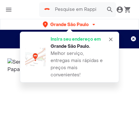
Grande São Paulo
Cadastre-se
Novo no Rappi?
e aproveite...
Insira seu endereço em
Entregas grátis por 15 dias!
Aplicam T&C
Grande São Paulo
.
Melhor serviço,
entregas mais rápidas e
preços mais
convenientes!