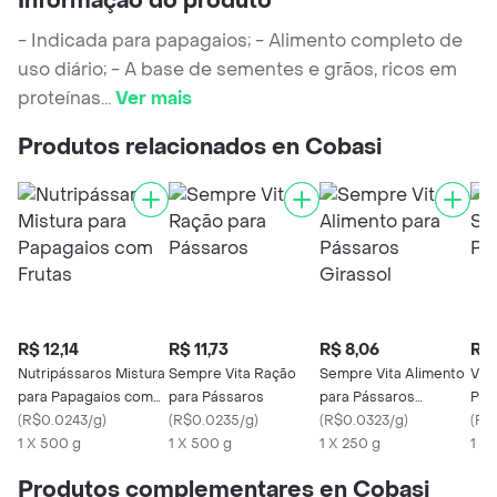
Informação do produto
- Indicada para papagaios; - Alimento completo de
uso diário; - A base de sementes e grãos, ricos em
proteínas
...
Ver mais
Produtos relacionados en Cobasi
R$ 12,14
R$ 11,73
R$ 8,06
R$ 
Nutripássaros Mistura
Sempre Vita Ração
Sempre Vita Alimento
Vit
para Papagaios com
para Pássaros
para Pássaros
Per
Frutas
(
R$0.0243/g
)
(
R$0.0235/g
)
Girassol
(
R$0.0323/g
)
(
R$
1 X 500 g
1 X 500 g
1 X 250 g
1 X
Produtos complementares en Cobasi