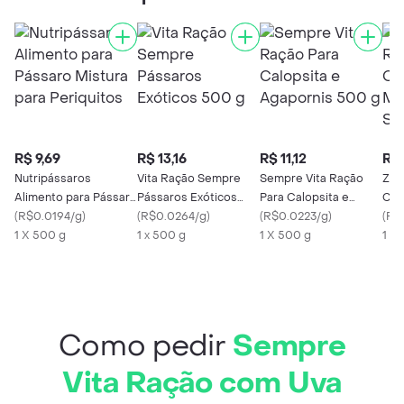
R$ 9,69
R$ 13,16
R$ 11,12
R$ 
Nutripássaros
Vita Ração Sempre
Sempre Vita Ração
Zoo
Alimento para Pássaro
Pássaros Exóticos
Para Calopsita e
Cal
Mistura para
(
R$0.0194/g
)
500 g
(
R$0.0264/g
)
Agapornis 500 g
(
R$0.0223/g
)
Sem
(
R$
Periquitos
1 X 500 g
1 x 500 g
1 X 500 g
1 X
Como pedir
Sempre
Vita Ração com Uva