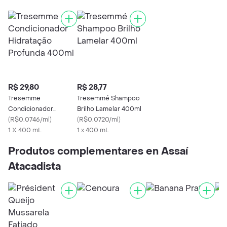
R$ 29,80
R$ 28,77
Tresemme
Tresemmé Shampoo
Condicionador
Brilho Lamelar 400ml
Hidratação Profunda
(
R$0.0746/ml
)
(
R$0.0720/ml
)
400ml
1 X 400 mL
1 x 400 mL
Produtos complementares en Assaí
Atacadista