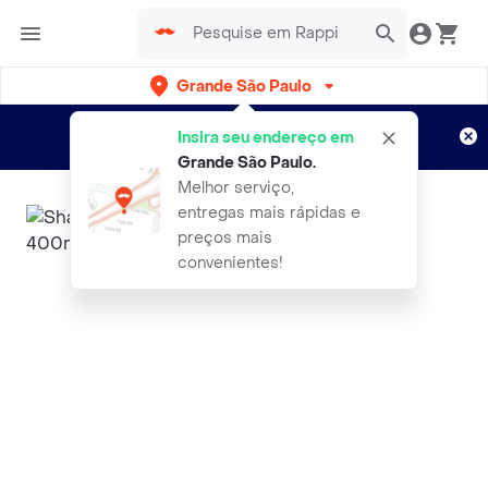
Grande São Paulo
Cadastre-se
Novo no Rappi?
e aproveite...
Insira seu endereço em
Entregas grátis por 15 dias!
Aplicam T&C
Grande São Paulo
.
Melhor serviço,
entregas mais rápidas e
preços mais
convenientes!