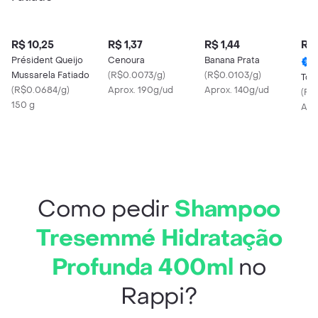
R$ 10,25
R$ 1,37
R$ 1,44
R$ 
Président Queijo
Cenoura
Banana Prata
Mussarela Fatiado
(
R$0.0073/g
)
(
R$0.0103/g
)
Tom
(
R$0.0684/g
)
Aprox. 190g/ud
Aprox. 140g/ud
(
R$
150 g
Apr
Como pedir
Shampoo
Tresemmé Hidratação
Profunda 400ml
no
Rappi?