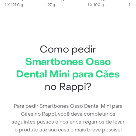
1 X 127.0 g
127 g
Sushi
1 X 100 g
1 X 
Como pedir
Smartbones Osso
Dental Mini para Cães
no Rappi?
Para pedir Smartbones Osso Dental Mini para
Cães no Rappi, você deve completar os
seguintes passos e nos encarregamos de levar
o produto até sua casa o mais breve possível