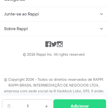
Junte-se ao Rappi
Sobre Rappi
Facebook
Twitter
Instagram
©
2026
Rappi Inc. All rights reserved.
© Copyright 2024 - Todos os direitos reservados de RAPPI.
RAPPI BRASIL INTERMEDIAÇÃO DE NEGÓCIOS LTDA.,
empresa com sede social na R Haddock Lobo, 595, 9 andar,
conj. 91, Lado A, Cerqueira Cesar, São Paulo/SP CEP. 01414-
905, CNPJ/MF n° 26.900.161/0001-25.
1
Adicionar