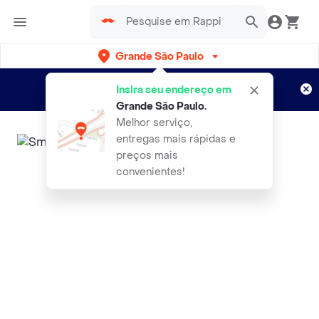
Grande São Paulo
Cadastre-se
Novo no Rappi?
e aproveite...
Insira seu endereço em
Entregas grátis por 15 dias!
Aplicam T&C
Grande São Paulo
.
Melhor serviço,
entregas mais rápidas e
preços mais
convenientes!