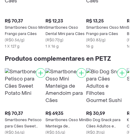
R$ 70,37
R$ 12,23
R$ 13,25
R$ 
Smartbones Osso Mini
Smartbones Osso
Smartbones Osso Mini
Sma
Frango para Cães
Dental Mini para Cães
Frango para Cães
Bat
(
R$0.56/g
)
(
R$0.77/g
)
(
R$0.83/g
)
Cãe
(
R$0
1 X 127 g
1 X 16 g
16 g
16 g
Produtos complementares en PETZ
R$ 70,37
R$ 69,35
R$ 30,59
R$ 
Smartbones Petisco
Smartbones Osso Mini
Bio Dog Snack para
Kad
para Cães Sweet
Manteiga de
Cães Adultos e
Car
Potato Mini
(
R$0.56/g
)
Amendoim para Cães
(
R$0.55/g
)
Filhotes Gourmet
(
R$0.31/g
)
(
R$