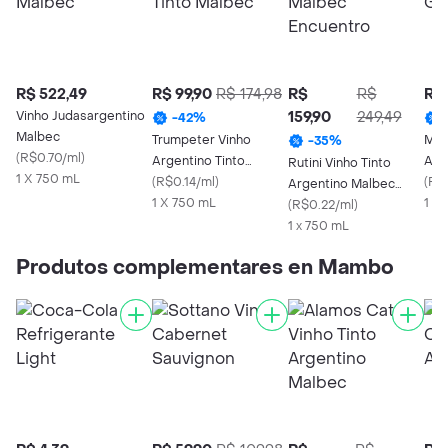
R$ 522,49
R$ 99,90
R$ 174,98
R$
R$
R$ 
Vinho Judasargentino
159,90
249,49
-
42
%
Malbec
Trumpeter Vinho
Mas
-
35
%
(
R$0.70/ml
)
Argentino Tinto
Arg
Rutini Vinho Tinto
1 X 750 mL
Malbec
(
R$0.14/ml
)
Mal
(
R$0
Argentino Malbec
1 X 750 mL
1 X
Encuentro
(
R$0.22/ml
)
1 x 750 mL
Produtos complementares en Mambo