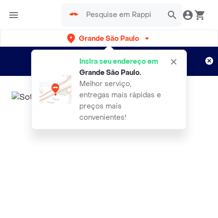
Grande São Paulo
Cadastre-se
Novo no Rappi?
e aproveite...
Insira seu endereço em
Entregas grátis por 15 dias!
Aplicam T&C
Grande São Paulo
.
Melhor serviço,
entregas mais rápidas e
preços mais
convenientes!