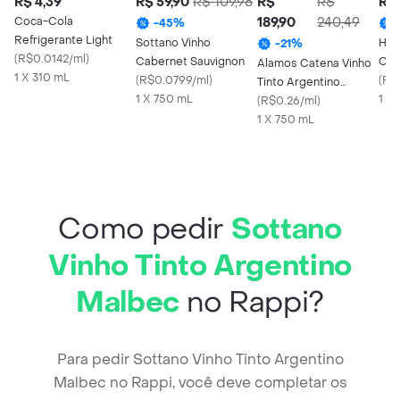
R$ 4,39
R$ 59,90
R$ 109,98
R$
R$
R$ 
Coca-Cola
189,90
240,49
-
45
%
Refrigerante Light
Sottano Vinho
Hor
-
21
%
(
R$0.0142/ml
)
Cabernet Sauvignon
Cab
Alamos Catena Vinho
1 X 310 mL
(
R$0.0799/ml
)
Arg
(
R$
Tinto Argentino
1 X 750 mL
1 X
Malbec
(
R$0.26/ml
)
1 X 750 mL
Como pedir
Sottano
Vinho Tinto Argentino
Malbec
no Rappi?
Para pedir Sottano Vinho Tinto Argentino
Malbec no Rappi, você deve completar os