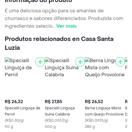
Informação do produto
É uma deliciosa opção para os amantes de
churrasco e sabores diferenciados. Produzida com
ingredientes selecio
...
Ver mais
Produtos relacionados en Casa Santa
Luzia
R$ 26,32
R$ 27,85
R$ 26,52
R$ 
Specialli Linguiça de
Specialli Linguiça
Berna Linguiça Mista
Sea
Pernil
Suína Calábria
com Queijo Provolone
Def
(
R$0.30/g
)
(
R$0.0557/g
)
(
R$0.0931/g
)
(
R$
90 g
500 g
285 g
370