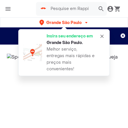
Grande São Paulo
Cadastre-se
Novo no Rappi?
e aproveite...
Insira seu endereço em
Entregas grátis por 15 dias!
Aplicam T&C
Grande São Paulo
.
Melhor serviço,
entregas mais rápidas e
preços mais
convenientes!