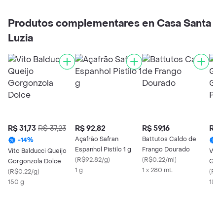
Produtos complementares en Casa Santa
Luzia
R$ 31,73
R$ 37,23
R$ 92,82
R$ 59,16
R$ 
Açafrão Safran
Battutos Caldo de
-
14
%
Espanhol Pistilo 1 g
Frango Dourado
Vito Balducci Queijo
Vito
(
R$92.82/g
)
(
R$0.22/ml
)
Gorgonzola Dolce
Gor
1 g
1 x 280 mL
(
R$0.22/g
)
(
R$
150 g
150