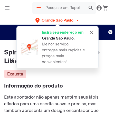
Grande São Paulo
Cadastre-se
Novo no Rappi?
e aproveite...
Insira seu endereço em
Entregas grátis por 15 dias!
Aplicam T&C
Grande São Paulo
.
Melhor serviço,
entregas mais rápidas e
Spiral Apontador com Deposito
preços mais
Lilás Pastel Oval
convenientes!
Exausta
Informação do produto
Este apontador não apenas mantém seus lápis
afiados para uma escrita suave e precisa, mas
também apresenta um design encantador que