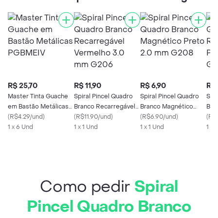
R$ 25,70
R$ 11,90
R$ 6,90
R$ 
Master Tinta Guache
Spiral Pincel Quadro
Spiral Pincel Quadro
Spi
em Bastão Metálicas
Branco Recarregável
Branco Magnético
Bra
PGBMEIV
(
R$4.29/und
)
Vermelho 3.0 mm
(
R$11.90/und
)
Preto 2.0 mm G208
(
R$6.90/und
)
Pre
(
R$1
1 x 6 Und
G206
1 x 1 Und
1 x 1 Und
1 x 
Como pedir
Spiral
Pincel Quadro Branco