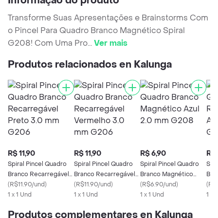
Informação do produto
Transforme Suas Apresentações e Brainstorms Com
o Pincel Para Quadro Branco Magnético Spiral
G208! Com Uma Pro
...
Ver mais
Produtos relacionados en Kalunga
R$ 11,90
R$ 11,90
R$ 6,90
R$ 
Spiral Pincel Quadro
Spiral Pincel Quadro
Spiral Pincel Quadro
Spi
Branco Recarregável
Branco Recarregável
Branco Magnético
Bra
Preto 3.0 mm G206
(
R$11.90/und
)
Vermelho 3.0 mm
(
R$11.90/und
)
Azul 2.0 mm G208
(
R$6.90/und
)
Azu
(
R$1
1 x 1 Und
G206
1 x 1 Und
1 x 1 Und
1 x 
Produtos complementares en Kalunga