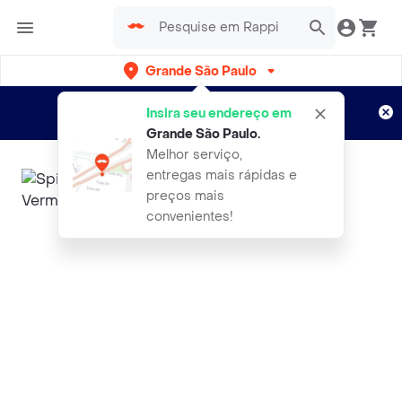
Grande São Paulo
Cadastre-se
Novo no Rappi?
e aproveite...
Insira seu endereço em
Entregas grátis por 15 dias!
Aplicam T&C
Grande São Paulo
.
Melhor serviço,
entregas mais rápidas e
preços mais
convenientes!