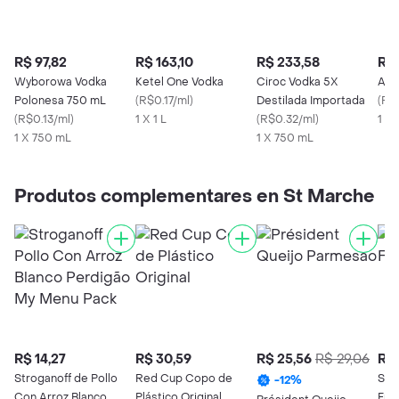
R$ 97,82
R$ 163,10
R$ 233,58
R$ 
Wyborowa Vodka
Ketel One Vodka
Ciroc Vodka 5X
Abs
Polonesa 750 mL
(
R$0.17/ml
)
Destilada Importada
(
R$0
(
R$0.13/ml
)
1 X 1 L
(
R$0.32/ml
)
1 X 
1 X 750 mL
1 X 750 mL
Produtos complementares en St Marche
R$ 14,27
R$ 30,59
R$ 25,56
R$ 29,06
R$ 
Stroganoff de Pollo
Red Cup Copo de
St.
-
12
%
Con Arroz Blanco
Plástico Original
Fra