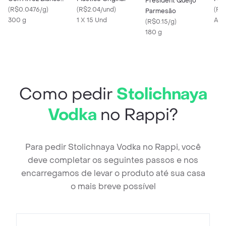
Président Queijo
Perdigão My Menu
(
R$0.0476/g
)
(
R$2.04/und
)
(
R$
Parmesão
Pack
300 g
1 X 15 Und
Apr
(
R$0.15/g
)
180 g
Como pedir
Stolichnaya
Vodka
no Rappi?
Para pedir Stolichnaya Vodka no Rappi, você
deve completar os seguintes passos e nos
encarregamos de levar o produto até sua casa
o mais breve possível