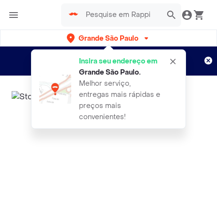
Grande São Paulo
Cadastre-se
Novo no Rappi?
e aproveite...
Insira seu endereço em
Entregas grátis por 15 dias!
Aplicam T&C
Grande São Paulo
.
Melhor serviço,
entregas mais rápidas e
preços mais
convenientes!