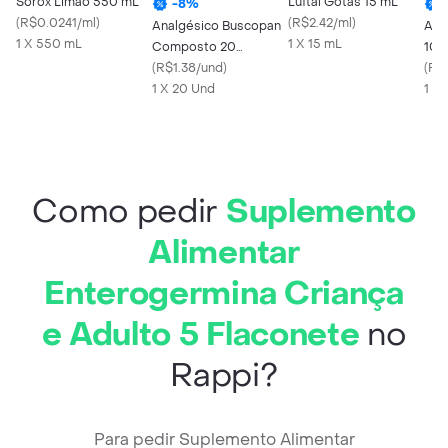
Sorox Limão 550 mL
Luftal Gotas 15 mL
-
8
%
(
R$0.0241/ml
)
(
R$2.42/ml
)
Analgésico Buscopan
Ali
1 X 550 mL
1 X 15 mL
Composto 20
100
Comprimidos
(
R$1.38/und
)
de 
(
R$
Revestidos
1 X 20 Und
Got
1 U
Como pedir
Suplemento
Alimentar
Enterogermina Criança
e Adulto 5 Flaconete
no
Rappi?
Para pedir Suplemento Alimentar