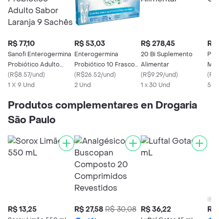
R$ 77,10
R$ 53,03
R$ 278,45
R$ 
Sanofi Enterogermina
Enterogermina
20 Bi Suplemento
Pro
Probiótico Adulto
Probiótico 10 Frascos
Alimentar
Mom
Sabor Laranja 9
(
R$8.57/und
)
de 5ml
(
R$26.52/und
)
(
R$9.29/und
)
(
R$1
Sachês
1 X 9 Und
2 Und
1 x 30 Und
5 U
Produtos complementares en Drogaria
São Paulo
R$ 13,25
R$ 27,58
R$ 30,08
R$ 36,22
R$ 