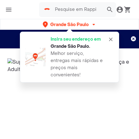
Grande São Paulo
Cadastre-se
Novo no Rappi?
e aproveite...
Insira seu endereço em
Entregas grátis por 15 dias!
Aplicam T&C
Grande São Paulo
.
Melhor serviço,
entregas mais rápidas e
preços mais
convenientes!