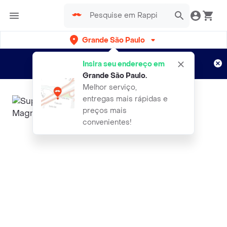
Grande São Paulo
Cadastre-se
Novo no Rappi?
e aproveite...
Insira seu endereço em
Entregas grátis por 15 dias!
Aplicam T&C
Grande São Paulo
.
Melhor serviço,
entregas mais rápidas e
preços mais
convenientes!