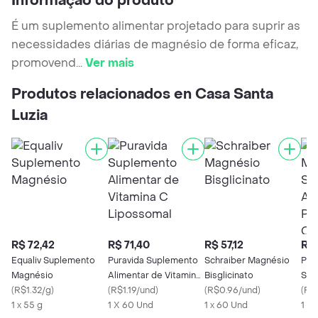
Informação do produto
É um suplemento alimentar projetado para suprir as
necessidades diárias de magnésio de forma eficaz,
promovend
...
Ver mais
Produtos relacionados en Casa Santa
Luzia
R$ 72,42
R$ 71,40
R$ 57,12
R$ 
Equaliv Suplemento
Puravida Suplemento
Schraiber Magnésio
Pur
Magnésio
Alimentar de Vitamina
Bisglicinato
Sup
(
R$1.32/g
)
C Lipossomal
(
R$1.19/und
)
(
R$0.96/und
)
Poli
(
R$
1 x 55 g
1 X 60 Und
1 x 60 Und
Cáp
1 X