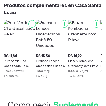
Produtos complementares en Casa Santa
Luzia
R$ 11,84
R$ 15,50
R$ 14,79
R$ 
Puro Verde Chá
Granado Lenços
Biozen Kombucha
Maç
Gaseificado Relax
Umedecidos Bebê 50
Cranberry com Pitaya
(
R$
(
R$0.0339/ml
)
Unidades
(
R$0.31/g
)
(
R$0.0493/ml
)
Apr
1 X 350 mL
1 X 50 g
1 X 300 mL
Como pedir
Suplemento