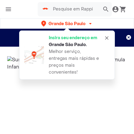
Grande São Paulo
Cadastre-se
Novo no Rappi?
e aproveite...
Insira seu endereço em
Entregas grátis por 15 dias!
Aplicam T&C
Grande São Paulo
.
Melhor serviço,
entregas mais rápidas e
preços mais
convenientes!