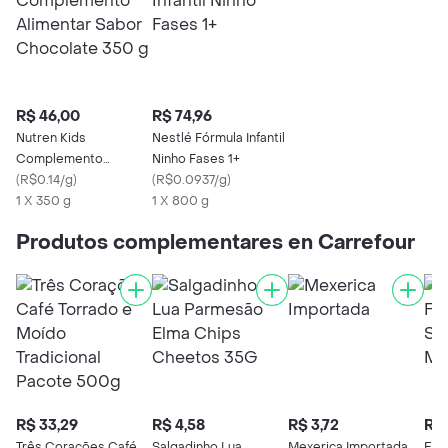
R$ 46,00
R$ 74,96
Nutren Kids
Nestlé Fórmula Infantil
Complemento
Ninho Fases 1+
Alimentar Sabor
(
R$0.14/g
)
(
R$0.0937/g
)
Chocolate 350 g
1 X 350 g
1 X 800 g
Produtos complementares en Carrefour
R$ 33,29
R$ 4,58
R$ 3,72
R$ 
Três Corações Café
Salgadinho Lua
Mexerica Importada
Elm