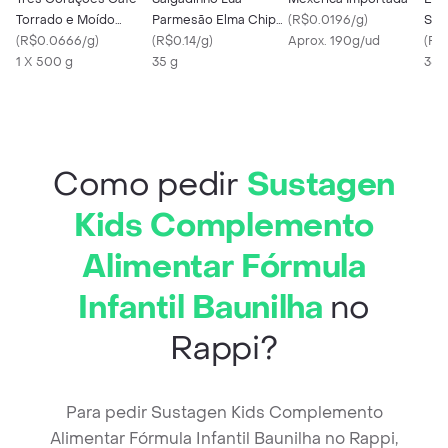
Torrado e Moído
Parmesão Elma Chips
(
R$0.0196/g
)
Sal
Tradicional Pacote
(
R$0.0666/g
)
Cheetos 35G
(
R$0.14/g
)
Aprox. 190g/ud
Pre
(
R$0
500g
1 X 500 g
35 g
35 
Como pedir
Sustagen
Kids Complemento
Alimentar Fórmula
Infantil Baunilha
no
Rappi?
Para pedir Sustagen Kids Complemento
Alimentar Fórmula Infantil Baunilha no Rappi,