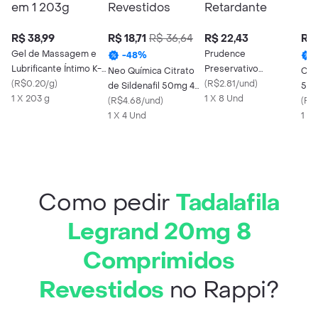
R$ 38,99
R$ 18,71
R$ 36,64
R$ 22,43
R$ 
Gel de Massagem e
Prudence
-
48
%
Lubrificante Íntimo K-
Preservativo
Neo Química Citrato
Citr
MED 2 em 1 203g
(
R$0.20/g
)
Lubrificado Efeito
(
R$2.81/und
)
de Sildenafil 50mg 4
50m
1 X 203 g
Retardante
1 X 8 Und
Comprimidos
(
R$4.68/und
)
Com
(
R$4
Revestidos
1 X 4 Und
1 X 
Como pedir
Tadalafila
Legrand 20mg 8
Comprimidos
Revestidos
no Rappi?