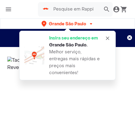
Grande São Paulo
Cadastre-se
Novo no Rappi?
e aproveite...
Insira seu endereço em
Entregas grátis por 15 dias!
Aplicam T&C
Grande São Paulo
.
Melhor serviço,
entregas mais rápidas e
preços mais
convenientes!