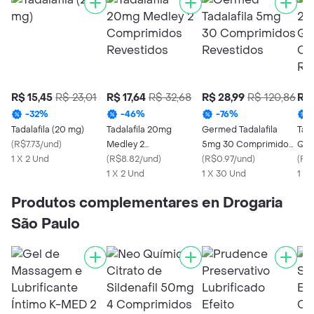
R$ 15,45
R$ 23,01
R$ 17,64
R$ 32,68
R$ 28,99
R$ 120,86
R$ 
-
32
%
-
46
%
-
76
%
Tadalafila (20 mg)
Tadalafila 20mg
Germed Tadalafila
Tad
(
R$7.73/und
)
Medley 2
5mg 30 Comprimidos
Quí
1 X 2 Und
Comprimidos
(
R$8.82/und
)
Revestidos
(
R$0.97/und
)
Com
(
R$
Revestidos
1 X 2 Und
1 X 30 Und
Rev
1 X 
Produtos complementares en Drogaria
São Paulo