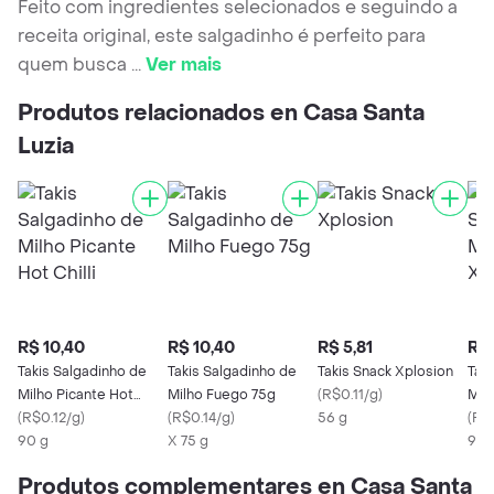
Feito com ingredientes selecionados e seguindo a
receita original, este salgadinho é perfeito para
quem busca
...
Ver mais
Produtos relacionados en Casa Santa
Luzia
R$ 10,40
R$ 10,40
R$ 5,81
R$ 
Takis Salgadinho de
Takis Salgadinho de
Takis Snack Xplosion
Tak
Milho Picante Hot
Milho Fuego 75g
(
R$0.11/g
)
Mil
Chilli
(
R$0.12/g
)
(
R$0.14/g
)
56 g
(
R$0
90 g
X 75 g
90 
Produtos complementares en Casa Santa