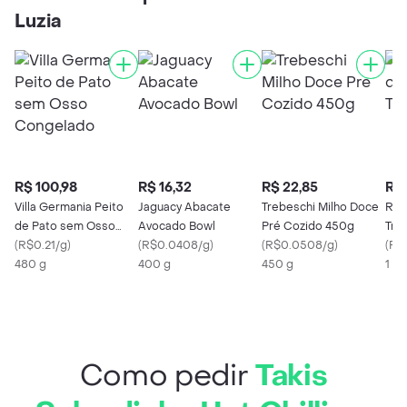
Luzia
R$ 100,98
R$ 16,32
R$ 22,85
R$ 
Villa Germania Peito
Jaguacy Abacate
Trebeschi Milho Doce
Ren
de Pato sem Osso
Avocado Bowl
Pré Cozido 450g
Trig
Congelado
(
R$0.21/g
)
(
R$0.0408/g
)
(
R$0.0508/g
)
(
R$
480 g
400 g
450 g
1 Kg
Como pedir
Takis