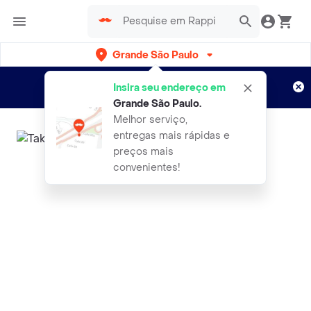
Grande São Paulo
Cadastre-se
Novo no Rappi?
e aproveite...
Insira seu endereço em
Entregas grátis por 15 dias!
Aplicam T&C
Grande São Paulo
.
Melhor serviço,
entregas mais rápidas e
preços mais
convenientes!