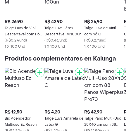
R$ 26,90
R$ 42,90
R$ 26,90
R$ 
Talge Luva de Vinil
Talge Luva Látex
Talge Luva de Vinil
Tal
Descartável com Pó
Descartável M 100un
com pó G
Cir
Tamanho M
(
R$0.27/und
)
(
R$0.43/und
)
(
R$0.27/und
)
Trip
(
R$
1 X 100 Und
1 X 100 Und
1 X 100 Und
1 X
Produtos complementares en Kalunga
R$ 12,50
R$ 4,20
R$ 42,90
R$ 
Bic Acendedor
Talge Luva Amarela de
Talge Pano Multi-Uso
Dov
Multiuso Ez Reach
Latex G
28X40 cm com 88
Lix
(
R$12.50/und
)
(
R$4.20/und
)
Panos Wiperplus
(
R$42.90/und
)
Und
(
R$