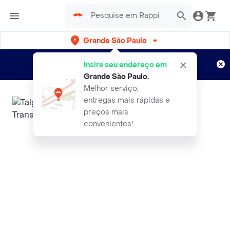
Grande São Paulo
Cadastre-se
Novo no Rappi?
e aproveite...
Insira seu endereço em
Entregas grátis por 15 dias!
Aplicam T&C
Grande São Paulo
.
Melhor serviço,
entregas mais rápidas e
preços mais
convenientes!