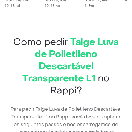
1 X 1 Und
1 X 1 Und
Pro70
1 Und
1 X
Como pedir
Talge Luva
de Polietileno
Descartável
Transparente L1
no
Rappi?
Para pedir Talge Luva de Polietileno Descartável
Transparente L1 no Rappi, você deve completar
os seguintes passos e nos encarregamos de