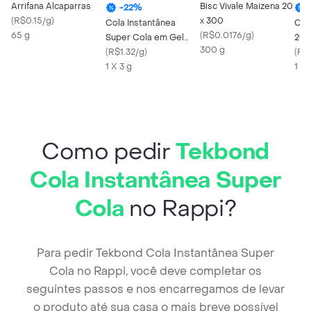
Arrifana Alcaparras
Bisc Vivale Maizena 20
-
22
%
(
R$0.15/g
)
x 300
Cola Instantânea
Col
65 g
(
R$0.0176/g
)
Super Cola em Gel
20g
300 g
Tekbond 3g
(
R$1.32/g
)
(
R$
1 X 3 g
1 X 
Como pedir
Tekbond
Cola Instantânea Super
Cola
no Rappi?
Para pedir Tekbond Cola Instantânea Super
Cola no Rappi, você deve completar os
seguintes passos e nos encarregamos de levar
o produto até sua casa o mais breve possível