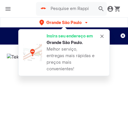
Grande São Paulo
Cadastre-se
Novo no Rappi?
e aproveite...
Insira seu endereço em
Entregas grátis por 15 dias!
Aplicam T&C
Grande São Paulo
.
Melhor serviço,
entregas mais rápidas e
preços mais
convenientes!