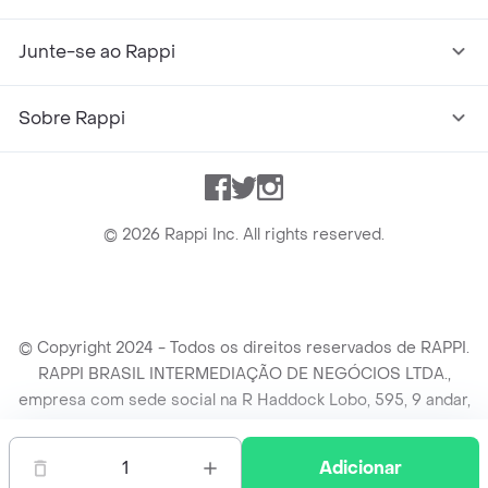
Junte-se ao Rappi
Sobre Rappi
Facebook
Twitter
Instagram
©
2026
Rappi Inc. All rights reserved.
© Copyright 2024 - Todos os direitos reservados de RAPPI.
RAPPI BRASIL INTERMEDIAÇÃO DE NEGÓCIOS LTDA.,
empresa com sede social na R Haddock Lobo, 595, 9 andar,
conj. 91, Lado A, Cerqueira Cesar, São Paulo/SP CEP. 01414-
905, CNPJ/MF n° 26.900.161/0001-25.
1
Adicionar