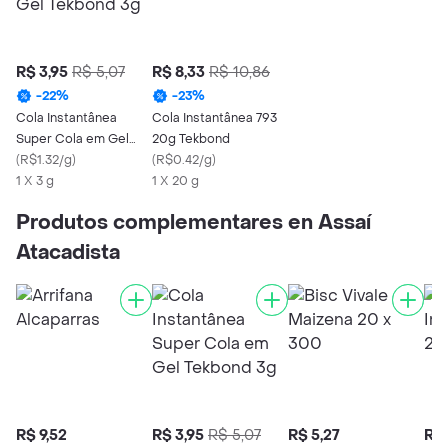
R$ 3,95
R$ 5,07
R$ 8,33
R$ 10,86
-
22
%
-
23
%
Cola Instantânea
Cola Instantânea 793
Super Cola em Gel
20g Tekbond
Tekbond 3g
(
R$1.32/g
)
(
R$0.42/g
)
1 X 3 g
1 X 20 g
Produtos complementares en Assaí
Atacadista
R$ 9,52
R$ 3,95
R$ 5,07
R$ 5,27
R$ 