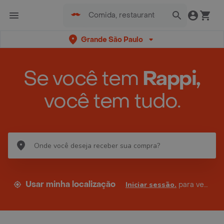
Grande São Paulo
Se você tem
Rappi,
você tem tudo.
Usar minha localização
Iniciar sessão.
para ver seus endereços