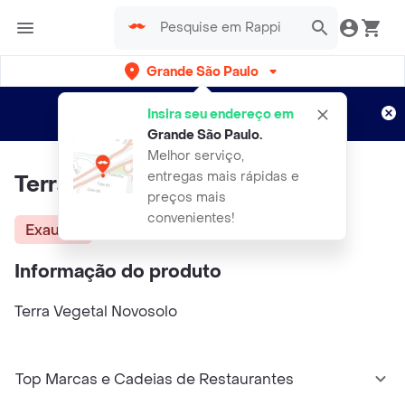
Grande São Paulo
Cadastre-se
Novo no Rappi?
e aproveite...
Insira seu endereço em
Entregas grátis por 15 dias!
Aplicam T&C
Grande São Paulo
.
Melhor serviço,
entregas mais rápidas e
Terra Vegetal Novosolo
preços mais
convenientes!
Exausta
Informação do produto
Terra Vegetal Novosolo
Top Marcas e Cadeias de Restaurantes