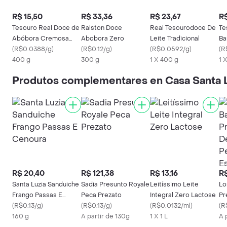
R$ 15,50
R$ 33,36
R$ 23,67
R$
Tesouro Real Doce de
Ralston Doce
Real Tesourodoce De
Te
Abóbora Cremosa
Abobora Zero
Leite Tradicional
Ba
com Coco
(
R$0.0388/g
)
(
R$0.12/g
)
(
R$0.0592/g
)
Ze
(
R
400 g
300 g
1 X 400 g
1 
Produtos complementares en Casa Santa 
R$ 20,40
R$ 121,38
R$ 13,16
R$
Santa Luzia Sanduiche
Sadia Presunto Royale
Leitíssimo Leite
Lo
Frango Passas E
Peca Prezato
Integral Zero Lactose
Pr
Cenoura
(
R$0.13/g
)
(
R$0.13/g
)
(
R$0.0132/ml
)
Se
(
R
160 g
A partir de 130g
1 X 1 L
Es
A 