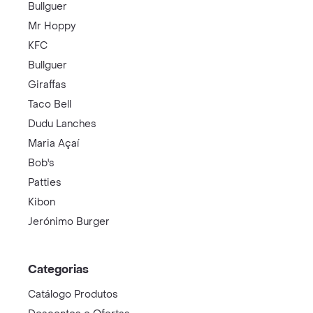
Bullguer
Mr Hoppy
KFC
Bullguer
Giraffas
Taco Bell
Dudu Lanches
Maria Açaí
Bob's
Patties
Kibon
Jerónimo Burger
Categorias
Catálogo Produtos