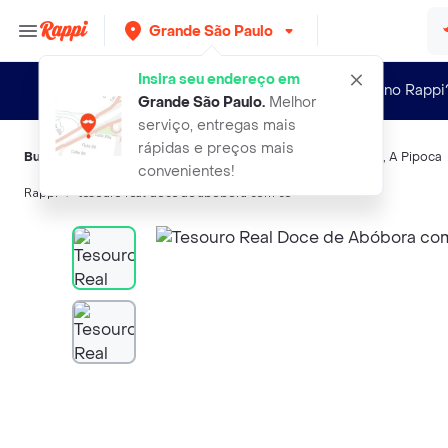
Grande São Paulo
Insira seu endereço em
Novo no Rappi
Grande São Paulo
.
Melhor
serviço, entregas mais
rápidas e preços mais
Buscas relacionadas:
Doce típico
,
Real
,
Ralston
,
Da Fazenda
,
A Pipoca
convenientes!
Rappi
tesouro real doce de abobora com co