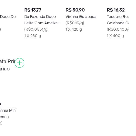
R$ 13,77
R$ 50,90
R$ 16,32
 Doce De
Da Fazenda Doce
Vivinha Goiabada
Tesouro Real
Leite Com Ameixa
(
R$0.13/g
)
Goiabada Casc
)
Docura250 G
(
R$0.0551/g
)
1 X 420 g
Cremosa
(
R$0.0408/g
)
1 X 250 g
1 X 400 g
6
Prima Mini
resco
g
)