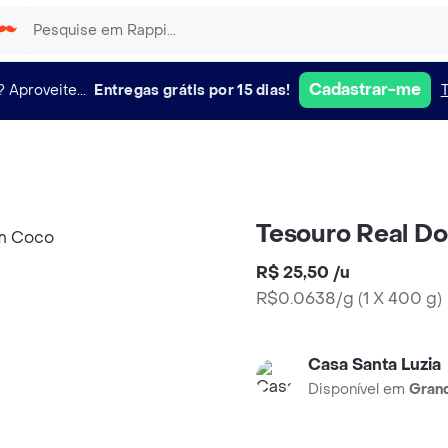
Cadastrar-me
?
Aproveite...
Entregas grátis por 15 dias!
Tesouro Real D
R$ 25,50
/
u
R$0.0638/g
(
1 X 400 g
)
Casa Santa Luzia
Disponível em
Grand