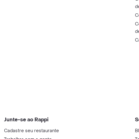
d
C
C
d
C
Junte-se ao Rappi
S
Cadastre seu restaurante
B