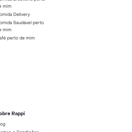
e mim
omida Delivery
omida Saudável perto
e mim
afé perto de mim
obre Rappi
log