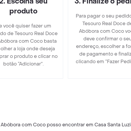
2
.
Escolha seu
3
.
Finalize o ped
produto
Para pagar o seu pedid
Tesouro Real Doce d
e você quiser fazer um
Abóbora com Coco vo
do de Tesouro Real Doce
deve confirmar o se
Abóbora com Coco basta
endereço, escolher a f
olher a loja onde deseja
de pagamento e finali
rar o produto e clicar no
clicando em ”Fazer Pedi
botão “Adicionar”.
 Abóbora com Coco posso encontrar em Casa Santa Luzi