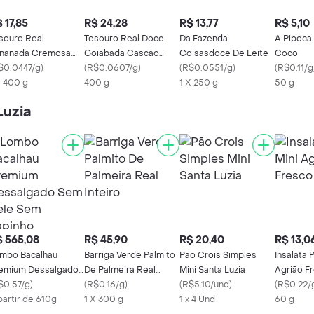
 17,85
R$ 24,28
R$ 13,77
R$ 5,10
souro Real
Tesouro Real Doce
Da Fazenda
A Pipoca
nanada Cremosa
Goiabada Cascão
Coisasdoce De Leite
Coco
ro
$0.0447/g
)
Cremosa
(
R$0.0607/g
)
(
R$0.0551/g
)
(
R$0.11/g
X 400 g
400 g
1 X 250 g
50 g
Luzia
 565,08
R$ 45,90
R$ 20,40
R$ 13,0
mbo Bacalhau
Barriga Verde Palmito
Pão Crois Simples
Insalata 
emium Dessalgado
De Palmeira Real
Mini Santa Luzia
Agrião F
m Pele Sem
$0.57/g
)
Inteiro
(
R$0.16/g
)
(
R$5.10/und
)
(
R$0.22/
pinho
partir de 610g
1 X 300 g
1 x 4 Und
60 g