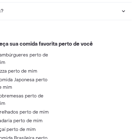
a?
eça sua comida favorita perto de você
ambúrgueres perto de
im
izza perto de mim
omida Japonesa perto
e mim
obremesas perto de
im
relhados perto de mim
adaria perto de mim
çaí perto de mim
omida Brasileira perto