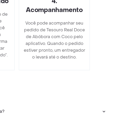
ido
4
.
Acompanhamento
o de
e
Você pode acompanhar seu
cê
pedido de Tesouro Real Doce
u
de Abóbora com Coco pelo
orma
aplicativo. Quando o pedido
zar
estiver pronto, um entregador
do”.
o levará até o destino.
a?