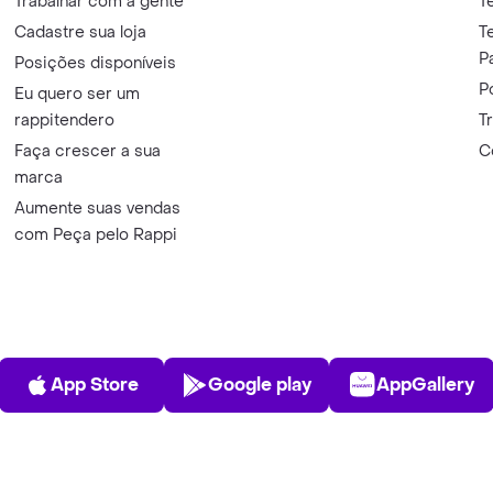
Trabalhar com a gente
T
Cadastre sua loja
T
P
Posições disponíveis
P
Eu quero ser um
rappitendero
T
Faça crescer a sua
C
marca
Aumente suas vendas
com Peça pelo Rappi
App Store
Play Store
AppGalle
App Store
Google play
AppGallery