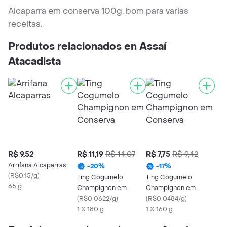
Alcaparra em conserva 100g, bom para varias
receitas.
Produtos relacionados en Assaí
Atacadista
R$ 9,52
R$ 11,19
R$ 14,07
R$ 7,75
R$ 9,42
Arrifana Alcaparras
-
20
%
-
17
%
(
R$0.15/g
)
Ting Cogumelo
Ting Cogumelo
65 g
Champignon em
Champignon em
Conserva
(
R$0.0622/g
)
Conserva
(
R$0.0484/g
)
1 X 180 g
1 X 160 g