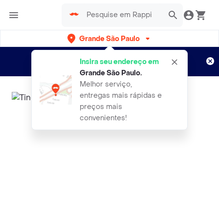
Grande São Paulo
Cadastre-se
Novo no Rappi?
e aproveite...
Insira seu endereço em
Entregas grátis por 15 dias!
Aplicam T&C
Grande São Paulo
.
Melhor serviço,
entregas mais rápidas e
preços mais
convenientes!