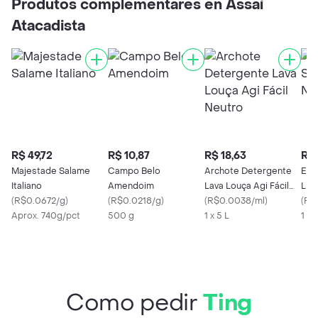
Produtos complementares en Assaí
Atacadista
R$ 49,72
R$ 10,87
R$ 18,63
R$ 
Majestade Salame
Campo Belo
Archote Detergente
Emb
Italiano
Amendoim
Lava Louça Agi Fácil
Lix
(
R$0.0672/g
)
(
R$0.0218/g
)
Neutro
(
R$0.0038/ml
)
(
R$
Aprox. 740g/pct
500 g
1 x 5 L
1 X
Como pedir
Ting