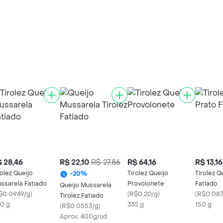
 28,46
R$ 22,10
R$ 27,86
R$ 64,16
R$ 13,16
rolez Queijo
Tirolez Queijo
Tirolez Q
-
20
%
ssarela Fatiado
Provolonete
Fatiado
Queijo Mussarela
$0.0949/g
)
(
R$0.20/g
)
(
R$0.087
Tirolez Fatiado
0 g
335 g
150 g
(
R$0.0553/g
)
Aprox. 400g/ud