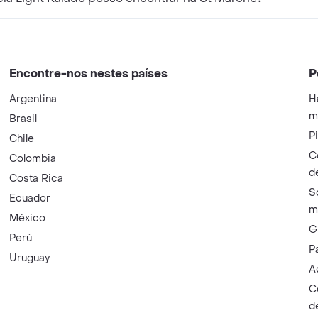
Encontre-nos nestes países
P
Argentina
H
m
Brasil
P
Chile
C
Colombia
d
Costa Rica
S
Ecuador
m
México
G
Perú
P
Uruguay
A
C
d