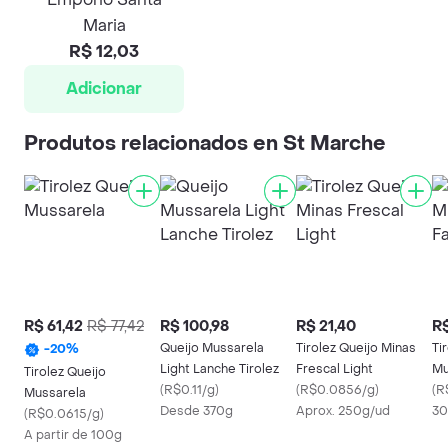
Maria
R$ 12,03
Adicionar
Produtos relacionados en St Marche
R$ 61,42
R$ 77,42
R$ 100,98
R$ 21,40
R$
Queijo Mussarela
Tirolez Queijo Minas
Ti
-
20
%
Light Lanche Tirolez
Frescal Light
Mu
Tirolez Queijo
(
R$0.11/g
)
(
R$0.0856/g
)
(
R
Mussarela
Desde 370g
Aprox. 250g/ud
30
(
R$0.0615/g
)
A partir de 100g