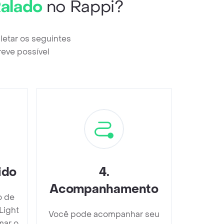
Ralado
no Rappi?
letar os seguintes
reve possível
ido
4
.
Acompanhamento
o de
Light
Você pode acompanhar seu
mar o