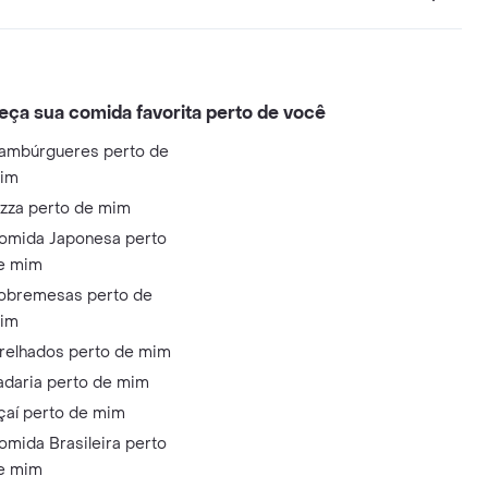
eça sua comida favorita perto de você
ambúrgueres perto de
im
izza perto de mim
omida Japonesa perto
e mim
obremesas perto de
im
relhados perto de mim
adaria perto de mim
çaí perto de mim
omida Brasileira perto
e mim