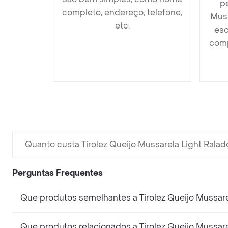
pe
completo, endereço, telefone,
Muss
etc.
esc
comp
Quanto custa Tirolez Queijo Mussarela Light Ralad
Perguntas Frequentes
Que produtos semelhantes a Tirolez Queijo Mussar
Que produtos relacionados a Tirolez Queijo Mussar