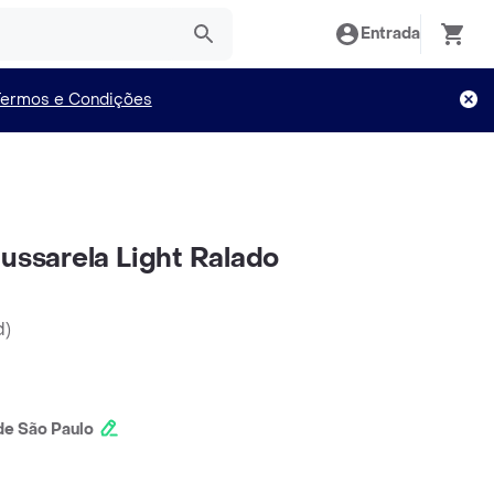
Entrada
Termos e Condições
Mussarela Light Ralado
d
)
e São Paulo