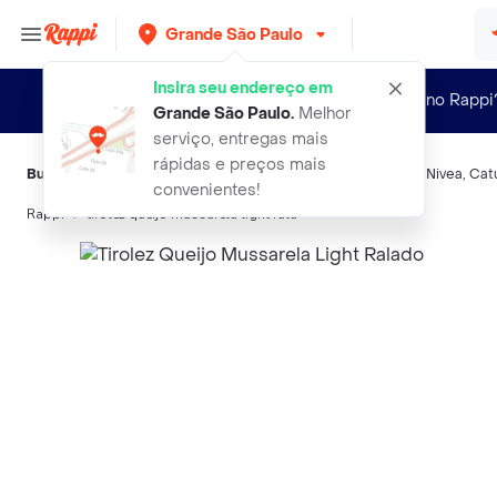
Grande São Paulo
Insira seu endereço em
Novo no Rappi
Grande São Paulo
.
Melhor
serviço, entregas mais
rápidas e preços mais
Buscas relacionadas:
Queijos semiduros
,
Tirolez
,
Président
,
Nivea
,
Cat
convenientes!
Rappi
tirolez queijo mussarela light rala