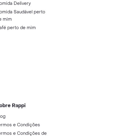
omida Delivery
omida Saudável perto
e mim
afé perto de mim
obre Rappi
log
ermos e Condições
ermos e Condições de