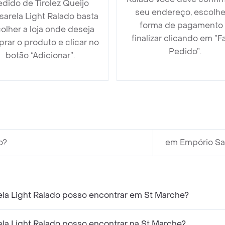
dido de Tirolez Queijo
seu endereço, escolhe
arela Light Ralado basta
forma de pagamento
olher a loja onde deseja
finalizar clicando em ”F
rar o produto e clicar no
Pedido”.
botão “Adicionar”.
o?
em Empório San
ela Light Ralado posso encontrar em St Marche?
ela Light Ralado posso encontrar na St Marche?