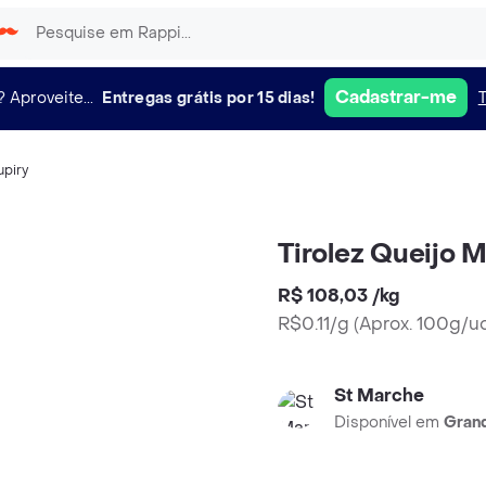
Cadastrar-me
?
Aproveite...
Entregas grátis por 15 dias!
upiry
Tirolez Queijo 
R$ 108,03
/
kg
R$0.11/g
(
Aprox. 100g/u
St Marche
Disponível em
Grand