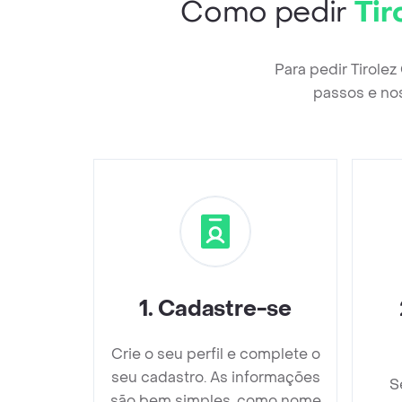
Como pedir
Tir
Para pedir Tirole
passos e nos
1
.
Cadastre-se
Crie o seu perfil e complete o
seu cadastro. As informações
S
são bem simples, como nome