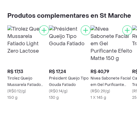
Produtos complementares en St Marche
R$ 17,13
R$ 17,24
R$ 40,79
R$
Tirolez Queijo
Président Queijo Tipo
Nivea Sabonete Facial
Ca
Mussarela Fatiado
Gouda Fatiado
em Gel Purificante
Tr
Light Zero Lactose
(
R$0.12/g
)
(
R$0.14/g
)
Efeito Matte 150 g
(
R$0.29/g
)
(
R
150 g
130 g
1 X 145 g
25