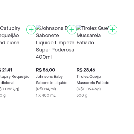
 21,41
R$ 56,00
R$ 28,46
tupiry Requeijão
Johnsons Baby
Tirolez Queijo
adicional
Sabonete Líquido
Mussarela Fatiado
$0.0857/g
)
Limpeza Super
(
R$0.14/ml
)
(
R$0.0949/g
)
0 g
Poderosa 400ml
1 X 400 mL
300 g