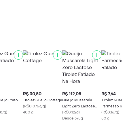
R$ 30,50
R$ 112,08
R$ 7,64
ueijo Prato
Tirolez Queijo Cottage
Queijo Mussarela
Tirolez Queijo
(
R$0.0763/g
)
Light Zero Lactose
Parmesão Rala
8/g
)
400 g
Tirolez Fatiado Na
(
R$0.12/g
)
(
R$0.16/g
)
Hora
Desde 375g
50 g