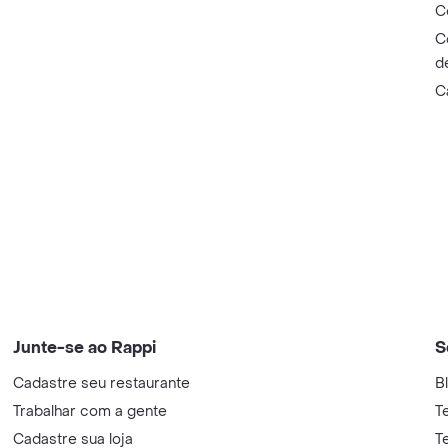
C
C
d
C
Junte-se ao Rappi
S
Cadastre seu restaurante
B
Trabalhar com a gente
T
Cadastre sua loja
T