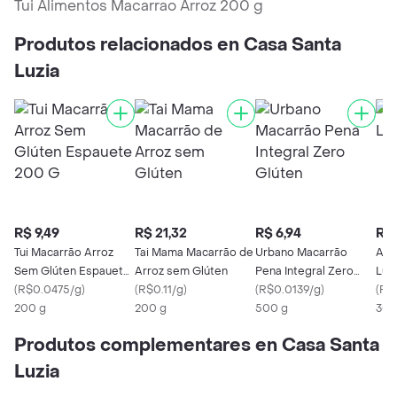
Tui Alimentos Macarrao Arroz 200 g
Produtos relacionados en Casa Santa
Luzia
R$ 9,49
R$ 21,32
R$ 6,94
R$ 
Tui Macarrão Arroz
Tai Mama Macarrão de
Urbano Macarrão
Arr
Sem Glúten Espauete
Arroz sem Glúten
Pena Integral Zero
Luzi
200 G
(
R$0.0475/g
)
(
R$0.11/g
)
Glúten
(
R$0.0139/g
)
(
R$
200 g
200 g
500 g
300
Produtos complementares en Casa Santa
Luzia