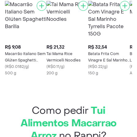
R$ 9,08
R$ 21,32
R$ 32,54
R$ 
Macarrão Italiano Sem
Tai Mama Rice
Batata Frita Com
Bov
Glúten Spaghetti
Vermicelli Noodles
Vinagre E Sal Marinho
Ligh
Barilla
(
R$0.0182/g
)
(
R$0.11/g
)
Tyrrells Pacote 150G
(
R$0.22/g
)
(
R$0
500 g
200 g
150 g
Apr
Como pedir
Tui
Alimentos Macarrao
Arroz
no Rappi?