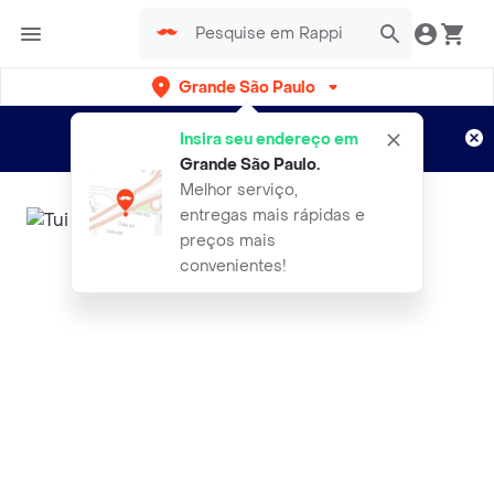
Grande São Paulo
Cadastre-se
Novo no Rappi?
e aproveite...
Insira seu endereço em
Entregas grátis por 15 dias!
Aplicam T&C
Grande São Paulo
.
Melhor serviço,
entregas mais rápidas e
preços mais
convenientes!