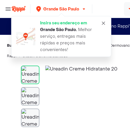
Grande São Paulo
Insira seu endereço em
Novo no Rappi
Grande São Paulo
.
Melhor
serviço, entregas mais
rápidas e preços mais
Buscas relacionadas:
Hidratantes corporais
,
Ureadin
,
Isdin
,
Dermovanc
convenientes!
Rappi
ureadin creme hidratante 20