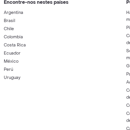
Encontre-nos nestes países
P
Argentina
H
m
Brasil
P
Chile
C
Colombia
d
Costa Rica
S
Ecuador
m
México
G
Perú
P
Uruguay
A
C
d
C
C
d
C