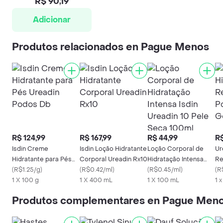
R$ 90,19
Adicionar
Produtos relacionados en Pague Menos
R$ 124,99
R$ 167,99
R$ 44,99
R$
Isdin Creme
Isdin Loção Hidratante
Loção Corporal de
Ur
Hidratante para Pés
Corporal Ureadin Rx10
Hidratação Intensa
Re
Ureadin Podos Db
(
R$1.25/g
)
(
R$0.42/ml
)
Isdin Ureadin 10 Pele
(
R$0.45/ml
)
Po
(
R
1 X 100 g
1 X 400 mL
Seca 100ml
1 X 100 mL
Oil
1 
Produtos complementares en Pague Men