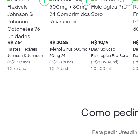
R$ 7,64
R$ 20,85
R$ 10,19
R$
Hastes Flexíveis
Tylenol Sinus 500mg +
Dauf Solução
De
Johnson & Johnson
30mg 24
Fisiológica Pro Soro
Do
Cotonetes 75
(
R$0.11/und
)
Comprimidos
(
R$0.87/und
)
(
R$0.0204/ml
)
Pê
(
R
unidades
1 X 75 Und
Revestidos
1 X 24 Und
1 X 500 mL
m
50
Como pedi
Para pedir Ureadi