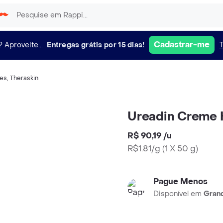
Cadastrar-me
?
Aproveite...
Entregas grátis por 15 dias!
es
,
Theraskin
Ureadin Creme 
R$ 90,19
/
u
R$1.81/g
(
1 X 50 g
)
Pague Menos
Disponível em
Grand