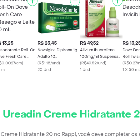
 13,25
R$ 23,45
R$ 49,52
R$ 13,2
sodorante Roll-On
Novalgina Dipirona 1g
Alivium Ibuprofeno
Dove De
ve Fresh Care
Adulto 10
100mg/ml Suspensão
Roll Invis
ssego e Leite 50
$0.0027/cm
)
Comprimidos
(
R$1.18/und
)
de Uso Oral Frasco
(
R$49.52/und
)
(
R$0.27/
L
 m
20 Und
Gotejador 20ml
1 Und
1 X 50 m
r
Ureadin Creme Hidratante 
n Creme Hidratante 20 no Rappi, você deve completar os 