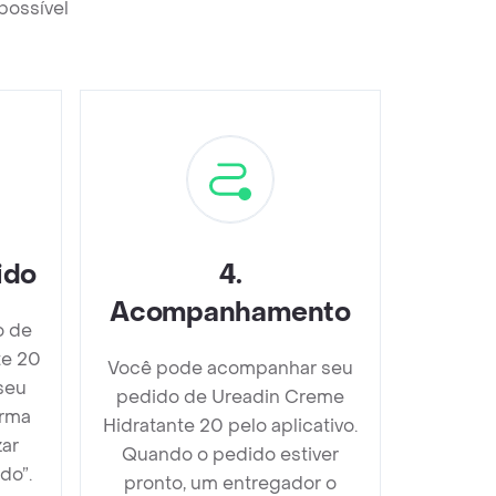
possível
ido
4
.
Acompanhamento
o de
te 20
Você pode acompanhar seu
seu
pedido de Ureadin Creme
orma
Hidratante 20 pelo aplicativo.
zar
Quando o pedido estiver
do”.
pronto, um entregador o