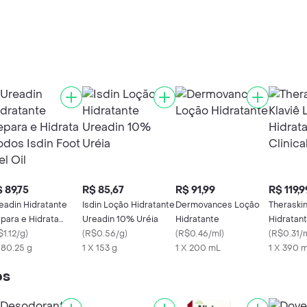
 89,75
R$ 85,67
R$ 91,99
R$ 119,9
eadin Hidratante
Isdin Loção Hidratante
Dermovances Loção
Theraskin
para e Hidrata
Ureadin 10% Uréia
Hidratante
Hidratant
dos Isdin Foot Gel
$1.12/g
)
(
R$0.56/g
)
(
R$0.46/ml
)
390ml
(
R$0.31/
x 80.25 g
1 X 153 g
1 X 200 mL
1 X 390 
os