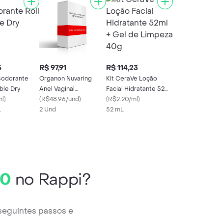
5
R$ 97,91
R$ 114,23
sodorante
Organon Nuvaring
Kit CeraVe Loção
ible Dry
Anel Vaginal
Facial Hidratante 52ml
ml
)
11.7mg/2.7mg com 1
(
R$48.96/und
)
+ Gel de Limpeza 40g
(
R$2.20/ml
)
L
Aplicador
2 Und
52 mL
20
no Rappi?
seguintes passos e