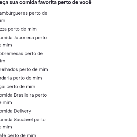
eça sua comida favorita perto de você
ambúrgueres perto de
im
izza perto de mim
omida Japonesa perto
e mim
obremesas perto de
im
relhados perto de mim
adaria perto de mim
çaí perto de mim
omida Brasileira perto
e mim
omida Delivery
omida Saudável perto
e mim
afé perto de mim