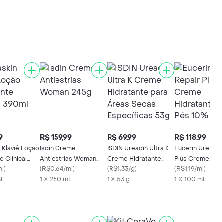
9
R$ 159,99
R$ 69,99
R$ 118,99
 Klaviê Loção
Isdin Creme
ISDIN Ureadin Ultra K
Eucerin Ureia R
e Clinical
Antiestrias Woman
Creme Hidratante
Plus Creme
ml
)
245g
(
R$0.64/ml
)
para Áreas Secas
(
R$1.33/g
)
Hidratante para
(
R$1.19/ml
)
mL
1 X 250 mL
Específicas 53g
1 X 53 g
10% 100ml
1 X 100 mL