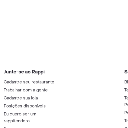
Junte-se ao Rappi
S
Cadastre seu restaurante
B
Trabalhar com a gente
T
Cadastre sua loja
T
P
Posições disponíveis
P
Eu quero ser um
rappitendero
T