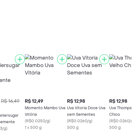
R$ 16,49
R$ 12,49
R$ 12,98
R$ 12,98
Momento Mambo Uva
Uva Vitoria Doce Uva
Uva Thompson 
Vitória
sem Sementes
Chico
uniersugar
(
R$0.0250/g
)
(
R$0.0260/g
)
(
R$0.0260/g
)
Semente
1 x 500 g
500 g
500 g
3/g
)