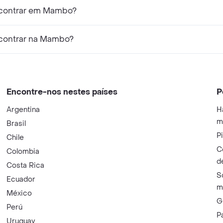
ncontrar em Mambo?
ncontrar na Mambo?
Encontre-nos nestes países
P
Argentina
H
m
Brasil
P
Chile
C
Colombia
d
Costa Rica
S
Ecuador
m
México
G
Perú
P
Uruguay