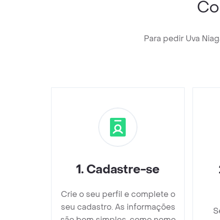
Co
Para pedir Uva Nia
1
.
Cadastre-se
Crie o seu perfil e complete o
seu cadastro. As informações
S
são bem simples, como nome