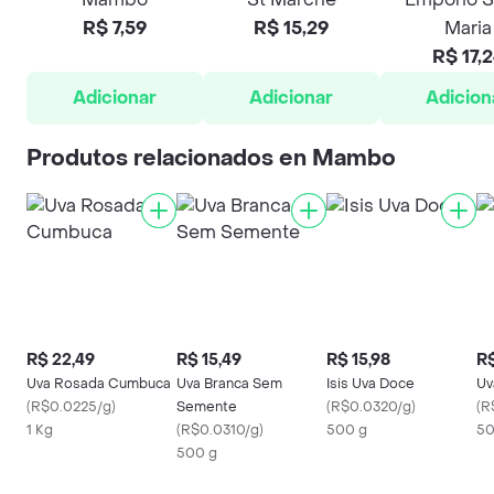
R$ 7,59
R$ 15,29
Maria
R$ 17,
Adicionar
Adicionar
Adicion
Produtos relacionados en Mambo
R$ 22,49
R$ 15,49
R$ 15,98
R$
Uva Rosada Cumbuca
Uva Branca Sem
Isis Uva Doce
Uv
(
R$0.0225/g
)
Semente
(
R$0.0320/g
)
(
R
1 Kg
(
R$0.0310/g
)
500 g
50
500 g