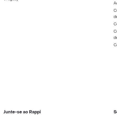
A
C
d
C
C
d
C
Junte-se ao Rappi
S