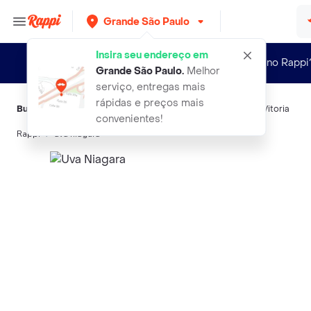
Grande São Paulo
Insira seu endereço em
Novo no Rappi
Grande São Paulo
.
Melhor
serviço, entregas mais
rápidas e preços mais
Buscas relacionadas:
Frutas
,
Silvestrin
,
Doce Uva
,
Uva
,
BRS Vitoria
convenientes!
Rappi
uva niagara