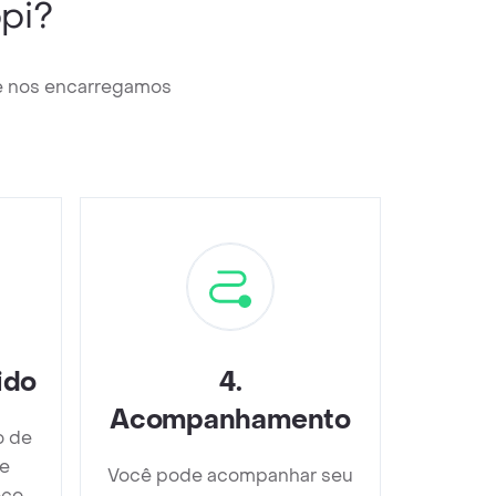
pi?
 e nos encarregamos
ido
4
.
Acompanhamento
o de
ve
Você pode acompanhar seu
ço,