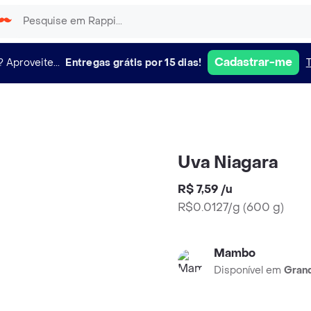
Cadastrar-me
?
Aproveite...
Entregas grátis por 15 dias!
Uva Niagara
R$ 7,59
/
u
R$0.0127/g
(
600 g
)
Mambo
Disponível em
Grand