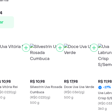
24
ar
 10,98
R$ 10,98
R$ 17,98
R$ 11,98
a Vitória Rei
Silvestrin Uva Rosada
Doce Uva Uva Verde
-
27
%
$0.0220/g
)
Cumbuca
(
R$0.0360/g
)
Uva Labr
0 g
(
R$0.0220/g
)
500 g
Crisp S/
500 g
(
R$0.033
360 g