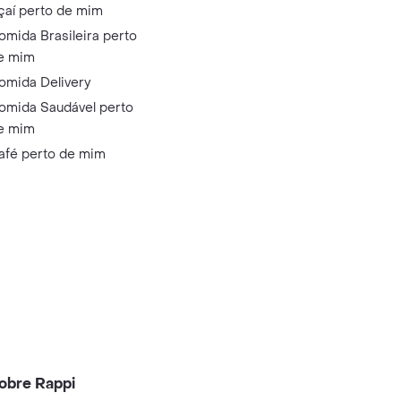
çaí perto de mim
omida Brasileira perto
e mim
omida Delivery
omida Saudável perto
e mim
afé perto de mim
obre Rappi