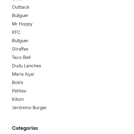
Outback
Bullguer
Mr Hoppy
KFC
Bullguer
Giraffas
Taco Bell
Dudu Lanches
Maria Açaí
Bob's
Patties
Kibon
Jerónimo Burger
Categorias