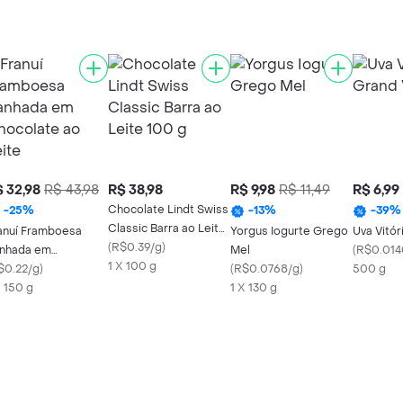
 32,98
R$ 43,98
R$ 38,98
R$ 9,98
R$ 11,49
R$ 6,99
Chocolate Lindt Swiss
-
25
%
-
13
%
-
39
%
Classic Barra ao Leite
anuí Framboesa
Yorgus Iogurte Grego
Uva Vitór
100 g
(
R$0.39/g
)
nhada em
Mel
(
R$0.014
1 X 100 g
ocolate ao Leite
$0.22/g
)
(
R$0.0768/g
)
500 g
X 150 g
1 X 130 g