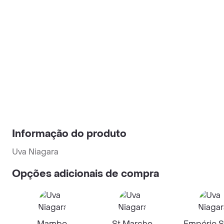
Informação do produto
Uva Niagara
Opções adicionais de compra
Mambo
St Marche
Empório S