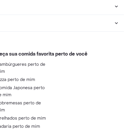
eça sua comida favorita perto de você
ambúrgueres perto de
im
izza perto de mim
omida Japonesa perto
e mim
obremesas perto de
im
relhados perto de mim
adaria perto de mim