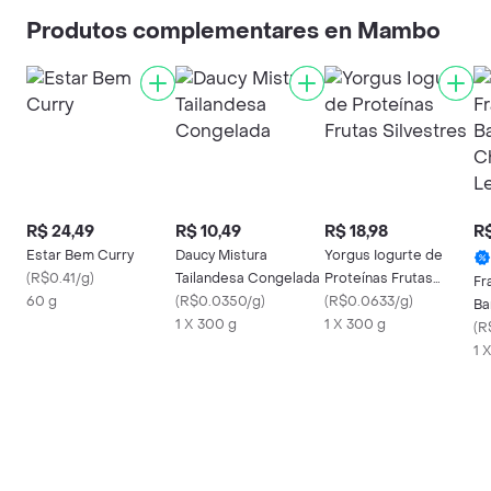
Produtos complementares en Mambo
R$ 24,49
R$ 10,49
R$ 18,98
R$
Estar Bem Curry
Daucy Mistura
Yorgus Iogurte de
(
R$0.41/g
)
Tailandesa Congelada
Proteínas Frutas
Fr
60 g
(
R$0.0350/g
)
Silvestres
(
R$0.0633/g
)
Ba
1 X 300 g
1 X 300 g
Ch
(
R
1 