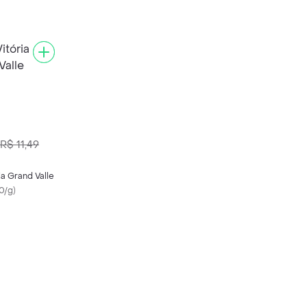
R$ 11,49
ia Grand Valle
0/g
)