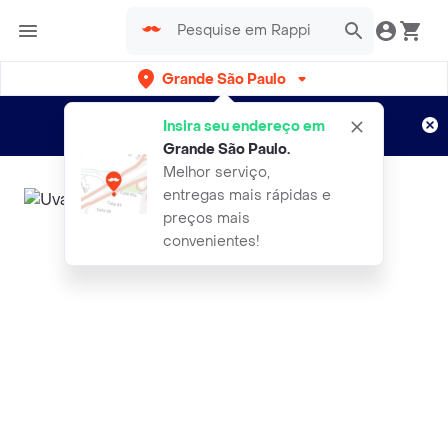
Grande São Paulo
Cadastre-se
Novo no Rappi?
e aproveite...
Insira seu endereço em
Entregas grátis por 15 dias!
Aplicam T&C
Grande São Paulo
.
Melhor serviço,
entregas mais rápidas e
preços mais
convenientes!