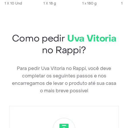
1 X 10 Und
1 X 18 g
1 x 180 g
1 X
Como pedir
Uva Vitoria
no Rappi?
Para pedir Uva Vitoria no Rappi, você deve
completar os seguintes passos e nos
encarregamos de levar o produto até sua casa
o mais breve possível