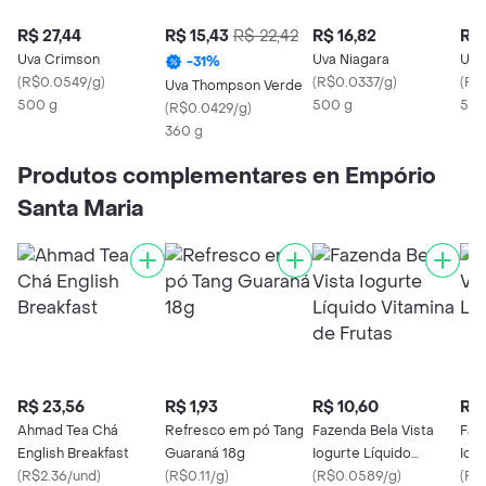
R$ 27,44
R$ 15,43
R$ 22,42
R$ 16,82
R$ 
Uva Crimson
Uva Niagara
Uva
-
31
%
(
R$0.0549/g
)
(
R$0.0337/g
)
(
R$
Uva Thompson Verde
500 g
500 g
500
(
R$0.0429/g
)
360 g
Produtos complementares en Empório
Santa Maria
R$ 23,56
R$ 1,93
R$ 10,60
R$ 
Ahmad Tea Chá
Refresco em pó Tang
Fazenda Bela Vista
Faz
English Breakfast
Guaraná 18g
Iogurte Líquido
Iog
(
R$2.36/und
)
(
R$0.11/g
)
Vitamina de Frutas
(
R$0.0589/g
)
(
R$